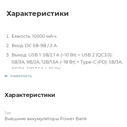
Характеристики
Ёмкость: 10000 мА·ч.
Вход: DC 5В-9В / 2 А.
Выход: USB 1: 5В/2.1 А (~10 Вт) + USB 2 (QC3.0):
5В/3А, 9В/2А, 12В/1.5А (~18 Вт) + Type-C (PD): 5В/3А,
9В/2А, 12В/1.5А (~18 Вт)
Беспроводная зарядка: ~10 Вт (QI-стандарт).
Материал корпуса: ABS.
Характеристики
Цвет: чёрный/белый (варианты)
Тип
Внешние аккумуляторы Power Bank