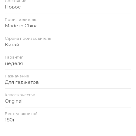
Состояние
Размеры: ~105 × 68 × 14 мм; вес ~187 г.
Новое
Особенности: поддержка множества
Производитель:
протоколов быстрой зарядки (PD3.0 / QC3.0 /
Made in China
FCP / AFC / SCP), магнитное крепление (в
зависимости от версии) и светодиодный
Страна производитель
Китай
индикатор уровня заряда.
Гарантия
неделя
Назначение
Для гаджетов
Класс качества
Original
Вес с упаковкой
180г