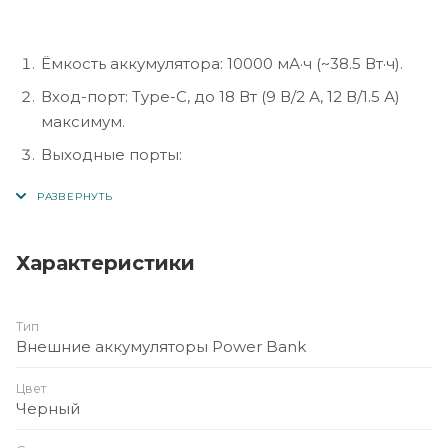
Ёмкость аккумулятора: 10000 мА·ч (~38.5 Вт·ч).
Вход-порт: Type-C, до 18 Вт (9 В/2 А, 12 В/1.5 А)
максимум.
Выходные порты:
USB-A до ~22.5 Вт (QC/FCP/SCP/AFC)
Характеристики
Type-C до ~20 Вт (PD/QC)
Тип
Внешние аккумуляторы Power Bank
Беспроводная зарядка (индукционная)
поддержка: 5 Вт / 7.5 Вт / 10 Вт / максимум ~15 Вт.
Цвет
Материал корпуса: ABS + PC (огнестойкий),
Черный
литий-полимерный аккумулятор.