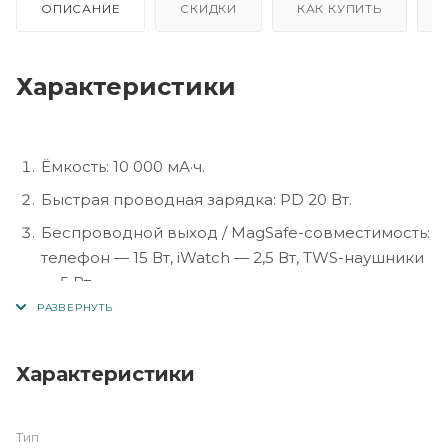
ОПИСАНИЕ
СКИДКИ
КАК КУПИТЬ
Характеристики
Ёмкость: 10 000 мА·ч.
Быстрая проводная зарядка: PD 20 Вт.
Беспроводной выход / MagSafe-совместимость:
телефон — 15 Вт, iWatch — 2,5 Вт, TWS-наушники
— 5 Вт.
Магнитное крепление MagSafe (для
совместимых устройств).
Характеристики
Назначение: внешняя зарядка (power bank) с
поддержкой мульти-устройств, включая
телефон, часы, наушники.
Тип