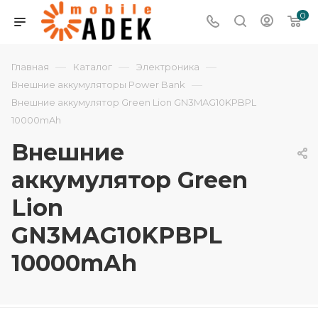
0
—
—
—
Главная
Каталог
Электроника
—
Внешние аккумуляторы Power Bank
Внешние аккумулятор Green Lion GN3MAG10KPBPL
10000mAh
Внешние
аккумулятор Green
Lion
GN3MAG10KPBPL
10000mAh