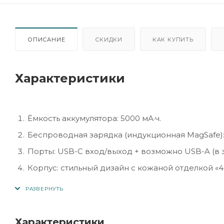
ОПИСАНИЕ
СКИДКИ
КАК КУПИТЬ
Характеристики
Ёмкость аккумулятора: 5000 мА·ч.
Беспроводная зарядка (индукционная MagSafe):
Порты: USB-C вход/выход + возможно USB-A (в 
Корпус: стильный дизайн с кожаной отделкой «4
совместимости с iPhone-серией.
Размеры: примерно 99 × 63 × 16 мм.
Цвет: чёрный (Black) – модель указана как «Black
Характеристики