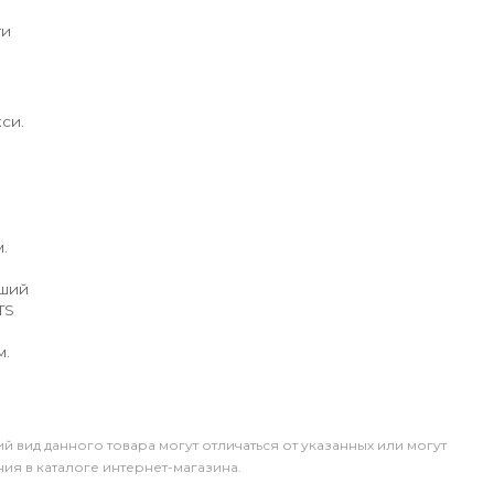
ги
си.
.
йший
TS
м.
й вид данного товара могут отличаться от указанных или могут
я в каталоге интернет-магазина.