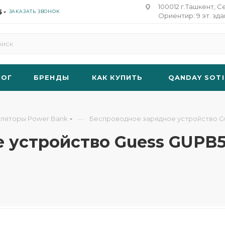
100012 г.Ташкент, С
5
ЗАКАЗАТЬ ЗВОНОК
Ориентир: 9 эт. зд
ЛОГ
БРЕНДЫ
КАК КУПИТЬ
QANDAY SOTI
—
уляторы Power Bank
Беспроводное зарядное устройство Gue
 устройство Guess GUPB5