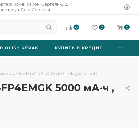
ергелийский район, Сергели-2, д. 1
ание по ул. Янги Сергели
0
0
0
B OLISH KERAK
КУПИТЬ В КРЕДИТ
ss GUPB5FP4EMGK 5000 мА·ч , MagSafe ,15 Вт
FP4EMGK 5000 мА·ч ,