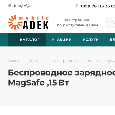
Колумбус
+998 78 113 35 0
Электроника
по доступным ценам
КАТАЛОГ
АКЦИИ
УСЛУГИ
Б
—
—
—
Главная
Каталог
Электроника
Внешние аккум
Беспроводное зарядное
MagSafe ,15 Вт