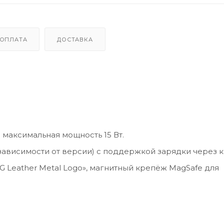
ОПЛАТА
ДОСТАВКА
 максимальная мощность 15 Вт.
зависимости от версии) с поддержкой зарядки через к
G Leather Metal Logo», магнитный крепёж MagSafe для
 4G Leather» в источниках.