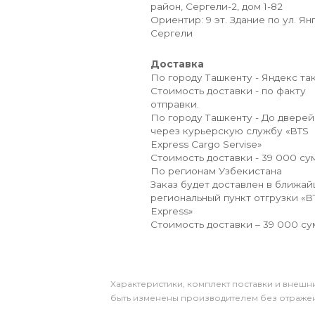
район, Сергели-2, дом 1-82
Ориентир: 9 эт. Здание по ул. Ян
Сергели
Доставка
По городу Ташкенту - Яндекс так
Стоимость доставки - по факту
отправки.
По городу Ташкенту - До дверей
через курьерскую службу «BTS
Express Cargo Servise»
Стоимость доставки - 39 000 сум
По регионам Узбекистана
Заказ будет доставлен в ближа
региональный пункт отгрузки «B
Express»
Стоимость доставки – 39 000 су
Xарактеристики, комплект поставки и внешни
быть изменены производителем без отражени