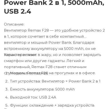
Power Bank 2 в 1, 5000mAh,
USB 2.4
Описание:
Вентилятор Remax F28 — это удобное устройство 2
в 1, которое сочетает в себе компактный
вентилятор и мощный Power Bank. Благодаря
встроенному аккумулятору на 5000 mAh, он не
Характеристики:
только освежает в жару, но и позволяет зарядить
смартфон или другие гаджеты. Лёгкий и
портативный, Remax F28 станет отличным
спутником в поездках, на прогулках и в офисе.
Модель: Remax F28
Тип устройства: Вентилятор + Power Bank 2 в 1
Ёмкость аккумулятора: 5000 mAh
Выходной ток: USB 2.4A
Функции: охлаждение + зарядка устройств