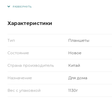
Расширение памяти: microSD (до 256 ГБ)
Корпус: ударопрочный, силиконовый чехол
Характеристики
Камеры: фронтальная и тыловая
Интерфейсы: Wi-Fi, Bluetooth, USB, 3.5 мм аудио
Батарея: до 3000–4000 мАч (уточняется)
Тип
Планшеты
Цвет: в ассортименте (обычно синий, розовый и 
Состояние
Новое
Назначение: для детей 3–12 лет, обучение, муль
Страна производитель
Китай
Назначение
Для дома
Вес с упаковкой
1130г