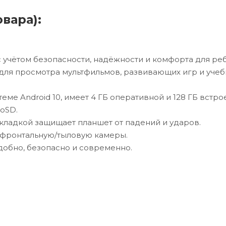
вара):
с учётом безопасности, надёжности и комфорта для ре
для просмотра мультфильмов, развивающих игр и уче
ме Android 10, имеет 4 ГБ оперативной и 128 ГБ встр
oSD.
ладкой защищает планшет от падений и ударов.
т фронтальную/тыловую камеры.
добно, безопасно и современно.