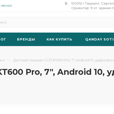
100012 г.Ташкент, Сергел
Ь ЗВОНОК
Ориентир: 9 эт. здание п
ЛОГ
БРЕНДЫ
КАК КУПИТЬ
QANDAY SOTI
—
бы
Детский планшет CCIT KT600 Pro, 7", Android 10, ударопрочн
600 Pro, 7", Android 10, 