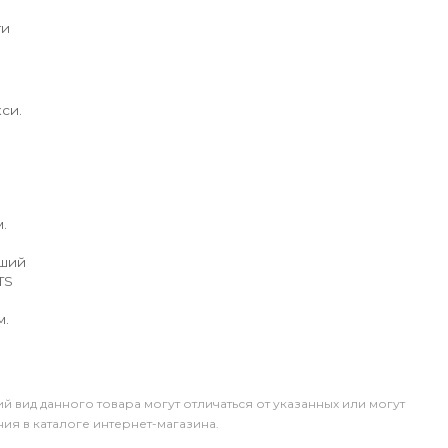
ги
си.
.
йший
TS
м.
й вид данного товара могут отличаться от указанных или могут
я в каталоге интернет-магазина.