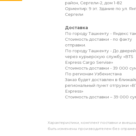
район, Сергели-2, дом 1-82
Ориентир: 9 эт. Здание по ул. Ян
Сергели
Доставка
По городу Ташкенту - Яндекс так
Стоимость доставки - по факту
отправки.
По городу Ташкенту - До дверей
через курьерскую службу «BTS
Express Cargo Servise»
Стоимость доставки - 39 000 сум
По регионам Узбекистана
Заказ будет доставлен в ближа
региональный пункт отгрузки «B
Express»
Стоимость доставки – 39 000 су
Xарактеристики, комплект поставки и внешни
быть изменены производителем без отражени