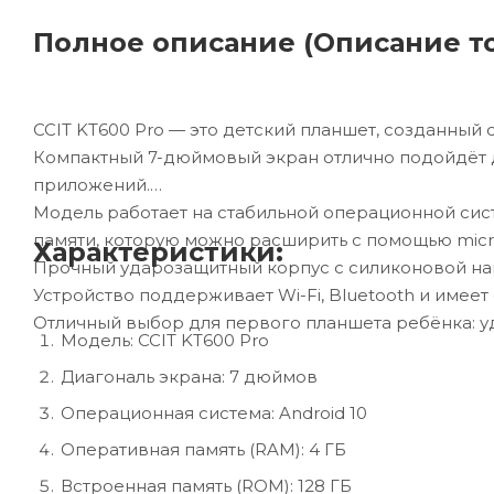
Полное описание (Описание то
CCIT KT600 Pro — это детский планшет, созданный 
Компактный 7-дюймовый экран отлично подойдёт 
приложений.
Модель работает на стабильной операционной систе
памяти, которую можно расширить с помощью micr
Характеристики:
Прочный ударозащитный корпус с силиконовой нак
Устройство поддерживает Wi-Fi, Bluetooth и имее
Отличный выбор для первого планшета ребёнка: у
Модель: CCIT KT600 Pro
Диагональ экрана: 7 дюймов
Операционная система: Android 10
Оперативная память (RAM): 4 ГБ
Встроенная память (ROM): 128 ГБ