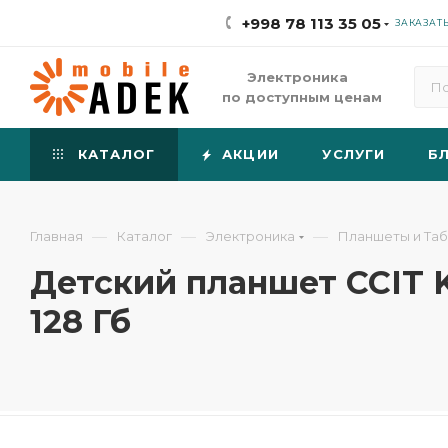
+998 78 113 35 05
ЗАКАЗАТ
Электроника
по доступным ценам
КАТАЛОГ
АКЦИИ
УСЛУГИ
Б
—
—
—
Главная
Каталог
Электроника
Планшеты и Та
Детский планшет CCIT KT
128 Гб