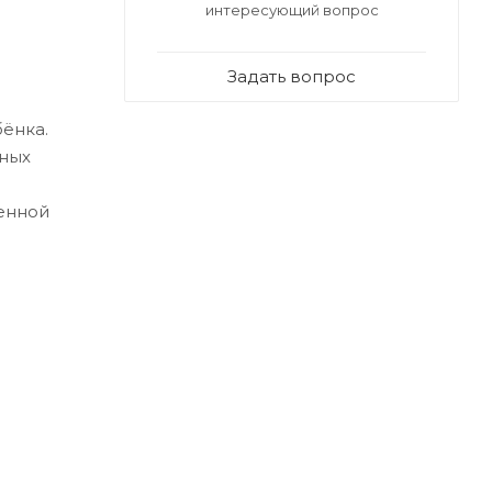
интересующий вопрос
Задать вопрос
бёнка.
бных
оенной