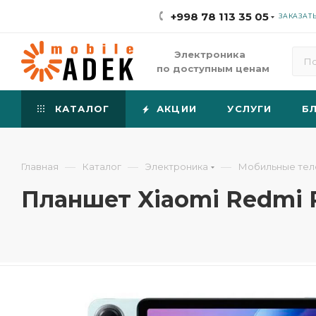
+998 78 113 35 05
ЗАКАЗАТ
Электроника
по доступным ценам
КАТАЛОГ
АКЦИИ
УСЛУГИ
Б
—
—
—
Главная
Каталог
Электроника
Мобильные те
Планшет Xiaomi Redmi P