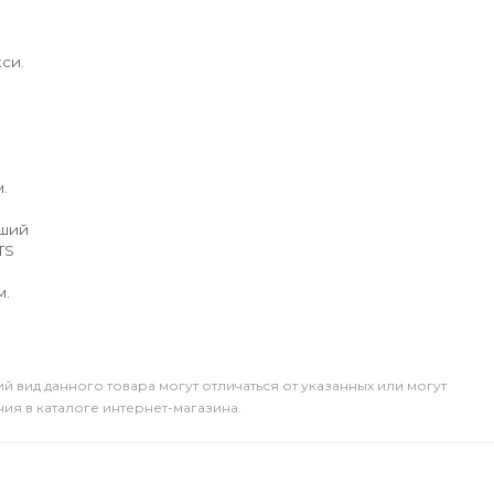
си.
.
йший
TS
м.
й вид данного товара могут отличаться от указанных или могут
я в каталоге интернет-магазина.