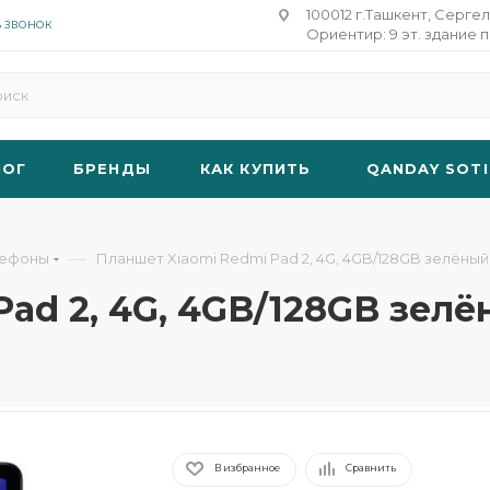
100012 г.Ташкент, Сергел
Ь ЗВОНОК
Ориентир: 9 эт. здание п
ЛОГ
БРЕНДЫ
КАК КУПИТЬ
QANDAY SOTI
—
лефоны
Планшет Xiaomi Redmi Pad 2, 4G, 4GB/128GB зелёный
ad 2, 4G, 4GB/128GB зел
В избранное
Сравнить