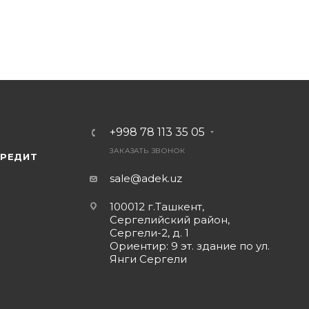
вязи за пределами Wi-Fi сетей.
й вид устройству.
кт сочетает качество, функциональность и стиль.
+998 78 113 35 05
ЗАКАЗАТЬ ЗВОНОК
КРЕДИТ
sale@adek.uz
100012 г.Ташкент,
Сергелийский район,
Сергели-2, д. 1
Ориентир: 9 эт. здание по ул.
Янги Сергели