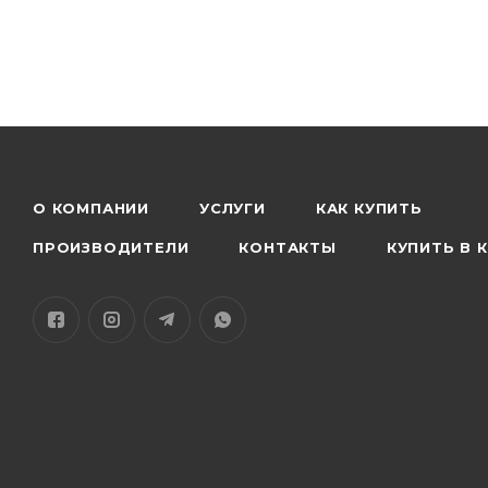
Поддержка 4G связи — позволяет оставаться на с
Цвет «зелёный» добавляет свежий и современны
Благодаря бренду Xiaomi и линейке Redmi, проду
О КОМПАНИИ
УСЛУГИ
КАК КУПИТЬ
ПРОИЗВОДИТЕЛИ
КОНТАКТЫ
КУПИТЬ В 