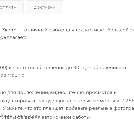
ОПЛАТА
ДОСТАВКА
от Xiaomi — отличный выбор для тех, кто ищет большой э
редлагает:
00) и частотой обновления до 90 Гц — обеспечивает
навигацию.
чно для приложений, видео, чтения, просмотра и
центировать следующие ключевые моменты: «11″ 2.5K 
4G». Укажите, что это планшет, добавьте реальные фотог
ловия доставки.
лительное время автономной работы.