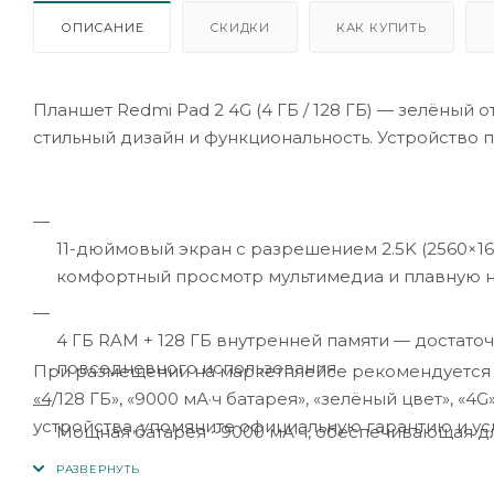
ОПИСАНИЕ
СКИДКИ
КАК КУПИТЬ
Планшет Redmi Pad 2 4G (4 ГБ / 128 ГБ) — зелёный 
стильный дизайн и функциональность. Устройство п
11-дюймовый экран с разрешением 2.5K (2560×16
комфортный просмотр мультимедиа и плавную 
4 ГБ RAM + 128 ГБ внутренней памяти — достато
повседневного использования.
При размещении на маркетплейсе рекомендуется ак
«4/128 ГБ», «9000 мА·ч батарея», «зелёный цвет», «
устройства, упомяните официальную гарантию и ус
Мощная батарея ~9000 мА·ч, обеспечивающая д