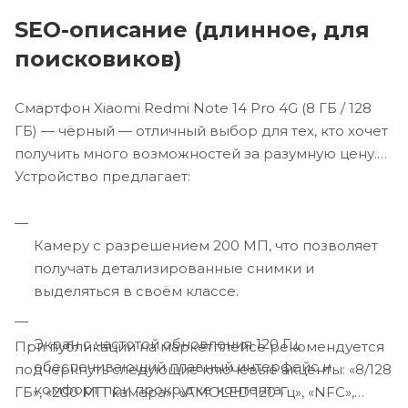
SEO-описание (длинное, для
поисковиков)
Смартфон Xiaomi Redmi Note 14 Pro 4G (8 ГБ / 128
ГБ) — чёрный — отличный выбор для тех, кто хочет
получить много возможностей за разумную цену.
Устройство предлагает:
Камеру с разрешением 200 МП, что позволяет
получать детализированные снимки и
выделяться в своём классе.
Экран с частотой обновления 120 Гц,
При публикации на маркетплейсе рекомендуется
обеспечивающий плавный интерфейс и
подчеркнуть следующие ключевые акценты: «8/128
комфорт при прокрутке контента.
ГБ», «200 МП камера», «AMOLED 120 Гц», «NFC»,