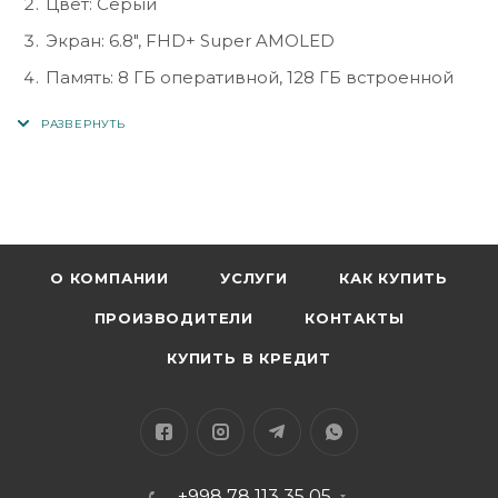
Цвет: Серый
Экран: 6.8″, FHD+ Super AMOLED
Память: 8 ГБ оперативной, 128 ГБ встроенной
(расширение microSD)
Камера основная: 50 МП + 5 МП + 2 МП
Камера фронтальная: 13 МП
Процессор: 8-ядерный
Аккумулятор: 5000 мАч, быстрая зарядка 25W
О КОМПАНИИ
УСЛУГИ
КАК КУПИТЬ
ОС: Android 15
ПРОИЗВОДИТЕЛИ
КОНТАКТЫ
Поддержка: 2 SIM, 4G LTE, Wi-Fi, Bluetooth 5.3,
USB-C
КУПИТЬ В КРЕДИТ
+998 78 113 35 05