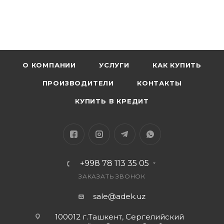
Материал корпуса: Пластик
Отличный выбор как второй телефон или для
пожилых людей
Цвета корпуса: в ассортименте
Меню: Русский, английский
Гарантия: 6 месяцев
О КОМПАНИИ
УСЛУГИ
КАК КУПИТЬ
ПРОИЗВОДИТЕЛИ
КОНТАКТЫ
КУПИТЬ В КРЕДИТ
+998 78 113 35 05
ЗАКАЗАТЬ ЗВОНОК
sale@adek.uz
100012 г.Ташкент, Сергелийский