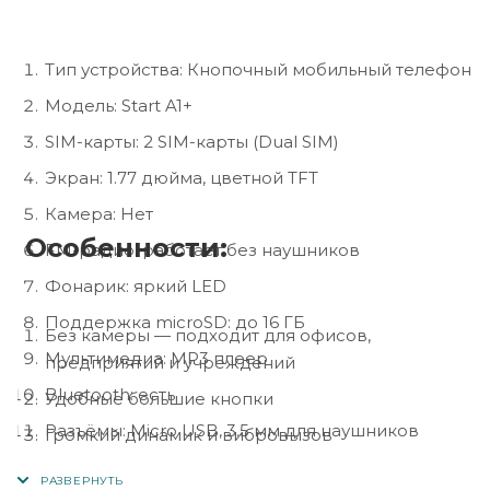
Тип устройства: Кнопочный мобильный телефон
Модель: Start A1+
SIM-карты: 2 SIM-карты (Dual SIM)
Экран: 1.77 дюйма, цветной TFT
Камера: Нет
Особенности:
FM-радио: работает без наушников
Фонарик: яркий LED
Поддержка microSD: до 16 ГБ
Без камеры — подходит для офисов,
Мультимедиа: MP3 плеер
предприятий и учреждений
Bluetooth: есть
Удобные большие кнопки
Разъёмы: Micro USB, 3.5 мм для наушников
Громкий динамик и вибровызов
Батарея: 1000 мАч (съёмный аккумулятор)
Простой интерфейс и меню