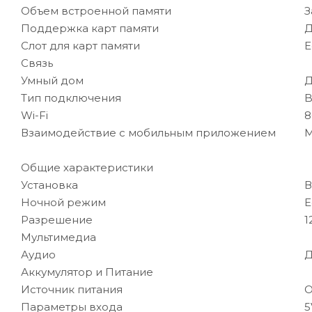
Объем встроенной памяти
З
Поддержка карт памяти
Д
Слот для карт памяти
Е
Связь
Умный дом
Д
Тип подключения
B
Wi-Fi
8
Взаимодействие с мобильным приложением
M
Общие характеристики
Установка
В
Ночной режим
Е
Разрешение
1
Мультимедиа
Аудио
Д
Аккумулятор и Питание
Источник питания
О
Параметры входа
5