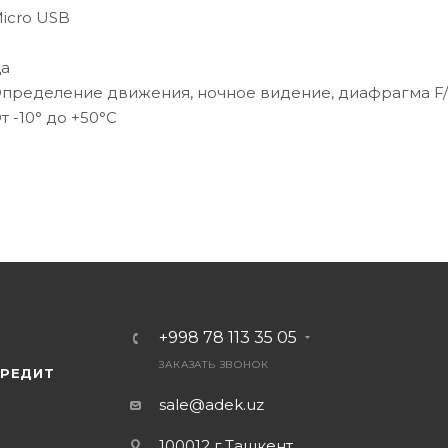
icro USB
а
пределение движения, ночное видение, диафрагма F/
т -10° до +50°С
+998 78 113 35 05
ЗАКАЗАТЬ ЗВОНОК
КРЕДИТ
sale@adek.uz
100012 г.Ташкент,