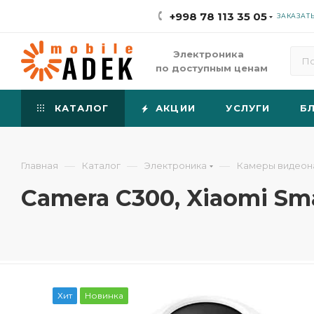
+998 78 113 35 05
ЗАКАЗАТ
Электроника
по доступным ценам
КАТАЛОГ
АКЦИИ
УСЛУГИ
Б
—
—
—
Главная
Каталог
Электроника
Камеры видеон
Camera C300, Xiaomi Sma
Хит
Новинка