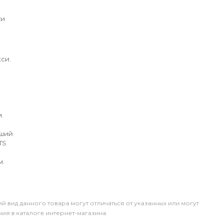
ги
си.
.
йший
TS
м.
й вид данного товара могут отличаться от указанных или могут
я в каталоге интернет-магазина.