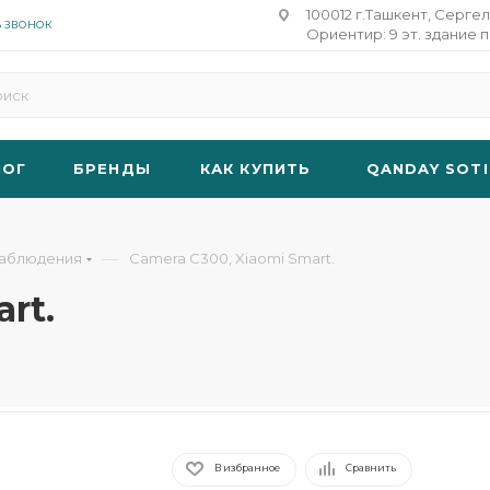
100012 г.Ташкент, Сергел
Ь ЗВОНОК
Ориентир: 9 эт. здание п
ЛОГ
БРЕНДЫ
КАК КУПИТЬ
QANDAY SOTI
—
аблюдения
Camera C300, Xiaomi Smart.
rt.
В избранное
Сравнить