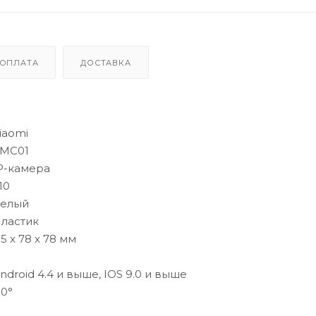
ОПЛАТА
ДОСТАВКА
iaomi
MC01
P-камера
10
елый
ластик
15 x 78 x 78 мм
ndroid 4.4 и выше, IOS 9.0 и выше
10°