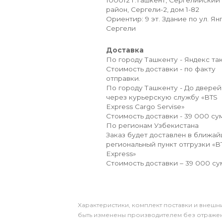
100012 г.Ташкент, Сергелийский
район, Сергели-2, дом 1-82
Ориентир: 9 эт. Здание по ул. Ян
Сергели
Доставка
По городу Ташкенту - Яндекс так
Стоимость доставки - по факту
отправки.
По городу Ташкенту - До дверей
через курьерскую службу «BTS
Express Cargo Servise»
Стоимость доставки - 39 000 сум
По регионам Узбекистана
Заказ будет доставлен в ближа
региональный пункт отгрузки «B
Express»
Стоимость доставки – 39 000 су
Xарактеристики, комплект поставки и внешни
быть изменены производителем без отражени