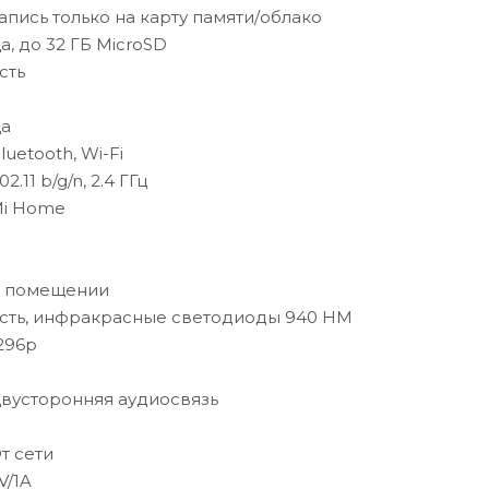
апись только на карту памяти/облако
а, до 32 ГБ MicroSD
сть
а
luetooth, Wi-Fi
02.11 b/g/n, 2.4 ГГц
i Home
 помещении
сть, инфракрасные светодиоды 940 НМ
296p
вусторонняя аудиосвязь
т сети
V/1A