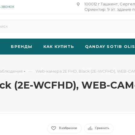
100012 г.Ташкент, Сергел
Ь ЗВОНОК
Ориентир: 9 эт. здание п
БРЕНДЫ
КАК КУПИТЬ
QANDAY SOTIB OLI
—
аблюдения
Web-камера 2E FHD, Black (2E-WCFHD), WEB-C
ack (2E-WCFHD), WEB-CAM
В избранное
Сравнить