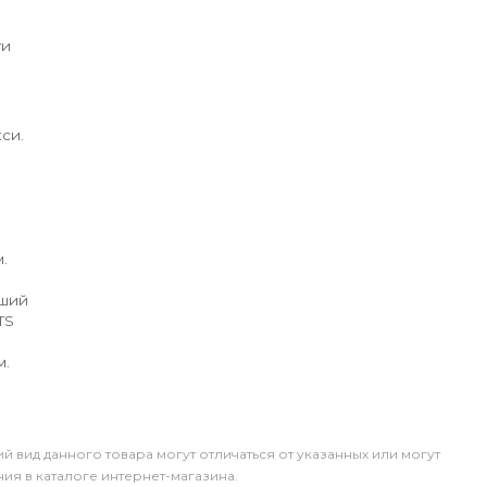
ги
си.
.
йший
TS
м.
й вид данного товара могут отличаться от указанных или могут
я в каталоге интернет-магазина.