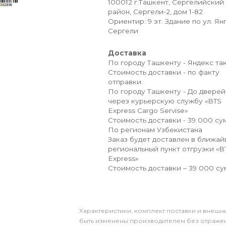
100012 г.Ташкент, Сергелийский
район, Сергели-2, дом 1-82
Ориентир: 9 эт. Здание по ул. Ян
Сергели
Доставка
По городу Ташкенту - Яндекс так
Стоимость доставки - по факту
отправки.
По городу Ташкенту - До дверей
через курьерскую службу «BTS
Express Cargo Servise»
Стоимость доставки - 39 000 сум
По регионам Узбекистана
Заказ будет доставлен в ближа
региональный пункт отгрузки «B
Express»
Стоимость доставки – 39 000 су
Xарактеристики, комплект поставки и внешни
быть изменены производителем без отражени