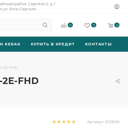
ийский район, Сергели-2, д. 1
о ул. Янги Сергели
0
0
0
SH KERAK
КУПИТЬ В КРЕДИТ
КОНТАКТЫ
AM-2E-FHD
-2E-FHD
Артикул:
002806