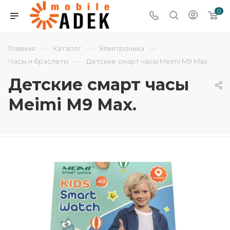
0
—
—
—
Главная
Каталог
Электроника
—
Часы и браслеты
Детские cмарт часы Meimi M9 Max.
Детские cмарт часы
Meimi M9 Max.