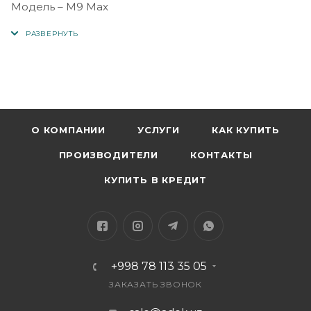
Модель – M9 Max
Экран – 1,83
Память – 128Мб
Камера – 0.3Mpix
Звонок – 5-6 часов
Цвета – черный, голубой, розовый
Размер – 43,2 * 254 * 14,5 мм
Чип – Ars3603s
О КОМПАНИИ
УСЛУГИ
КАК КУПИТЬ
Сенсорный экран – 240*284px
ПРОИЗВОДИТЕЛИ
КОНТАКТЫ
Оперативная память – +192 МБ ПЗУ
Аккумулятор – 700 мАч
КУПИТЬ В КРЕДИТ
В режиме ожидания – 5-7 дней
+998 78 113 35 05
ЗАКАЗАТЬ ЗВОНОК