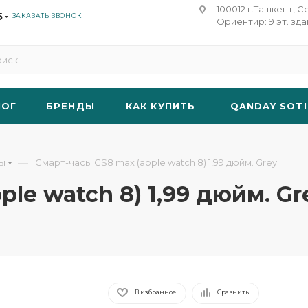
100012 г.Ташкент, С
5
ЗАКАЗАТЬ ЗВОНОК
Ориентир: 9 эт. зд
ЛОГ
БРЕНДЫ
КАК КУПИТЬ
QANDAY SOTI
—
ты
Смарт-часы GS8 max (apple watch 8) 1,99 дюйм. Grey
le watch 8) 1,99 дюйм. Gr
В избранное
Сравнить