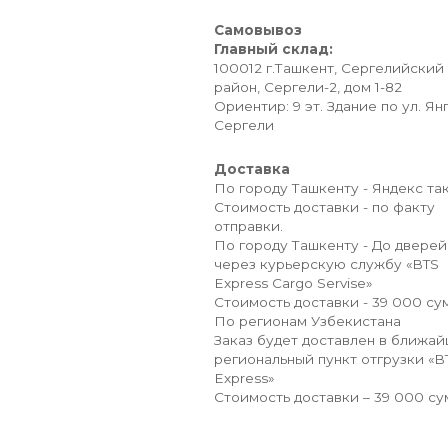
Самовывоз
Главный склад:
100012 г.Ташкент, Сергелийский
район, Сергели-2, дом 1-82
Ориентир: 9 эт. Здание по ул. Ян
Сергели
Доставка
По городу Ташкенту - Яндекс так
Стоимость доставки - по факту
отправки.
По городу Ташкенту - До дверей
через курьерскую службу «BTS
Express Cargo Servise»
Стоимость доставки - 39 000 сум
По регионам Узбекистана
Заказ будет доставлен в ближа
региональный пункт отгрузки «B
Express»
Стоимость доставки – 39 000 су