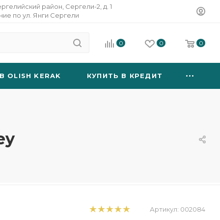
ергелийский район, Сергели-2, д. 1
ание по ул. Янги Сергели
0
0
0
B OLISH KERAK
КУПИТЬ В КРЕДИТ
ey
Артикул:
002084