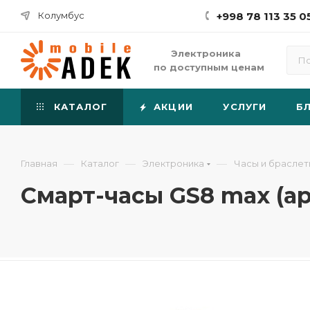
Колумбус
+998 78 113 35 0
Электроника
по доступным ценам
КАТАЛОГ
АКЦИИ
УСЛУГИ
Б
—
—
—
Главная
Каталог
Электроника
Часы и брасле
Смарт-часы GS8 max (app