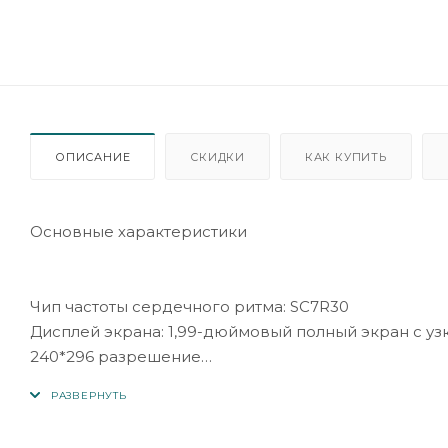
ОПИСАНИЕ
СКИДКИ
КАК КУПИТЬ
Основные характеристики
Чип частоты сердечного ритма: SC7R30
Дисплей экрана: 1,99-дюймовый полный экран с уз
240*296 разрешение
Емкость батареи: 270 мАч
Время ожидания: 7 дней
Время использования: около 5 дней