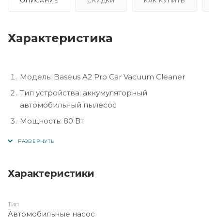
ОПИСАНИЕ
СКИДКИ
КАК КУПИТЬ
Характеристика
Модель: Baseus A2 Pro Car Vacuum Cleaner
Тип устройства: аккумуляторный
автомобильный пылесос
Мощность: 80 Вт
Сила всасывания: до 6000 Па
Ёмкость аккумулятора: 2000 мАч
Время работы: до 20–25 минут на одном заряде
Характеристики
Время зарядки: около 3 часов
Питание: через порт USB Type-C (5V)
Тип
Автомобильные насос
Фильтр: многоразовый HEPA-фильтр