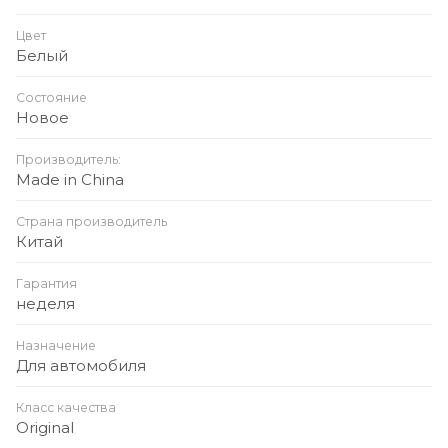
(моющийся)
Цвет
Белый
Комплектация:
Состояние
Новое
Пылесос Baseus A2 Pro
Производитель:
Made in China
Щелевая насадка
Страна производитель
Китай
Щётка-насадка
Гарантия
неделя
Кабель Type-C
Назначение
Для автомобиля
Инструкция
Класс качества
Материал корпуса: ABS-пластик + алюминиевые
Original