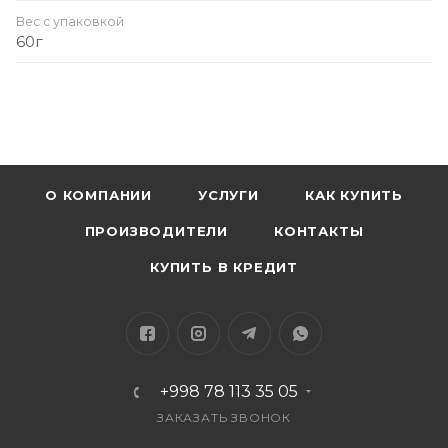
элементы
Вес с упаковкой
Особенности:
60г
Беспроводной дизайн
Компактный и лёгкий корпус
О КОМПАНИИ
УСЛУГИ
КАК КУПИТЬ
Низкий уровень шума
ПРОИЗВОДИТЕЛИ
КОНТАКТЫ
КУПИТЬ В КРЕДИТ
Быстрая очистка контейнера
Подходит для уборки в автомобиле, доме и
офисе
+998 78 113 35 05
ЗАКАЗАТЬ ЗВОНОК