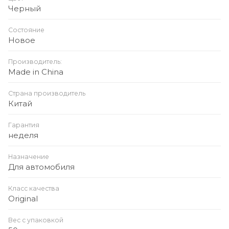
Дисплей: цифровой LED-экран для
Черный
отображения давления
Состояние
Функции:
Новое
Производитель:
Made in China
Автоматическая накачка и остановка
Страна производитель
Китай
Подсветка для работы в тёмное время
Гарантия
Совместимость с колесами авто, мотоциклов,
неделя
велосипедов и мячей
Назначение
Для автомобиля
Материал корпуса: прочный ABS + металл
Класс качества
Особенности: компактный дизайн, высокая
Original
производительность, защита от перегрева,
низкий уровень шума
Вес с упаковкой