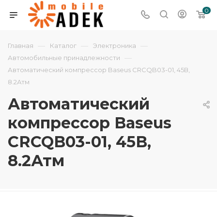
0
—
—
—
Главная
Каталог
Электроника
—
Автомобильные принадлежности
Автоматический компрессор Baseus CRCQB03-01, 45В,
8.2Атм
Автоматический
компрессор Baseus
CRCQB03-01, 45В,
8.2Атм