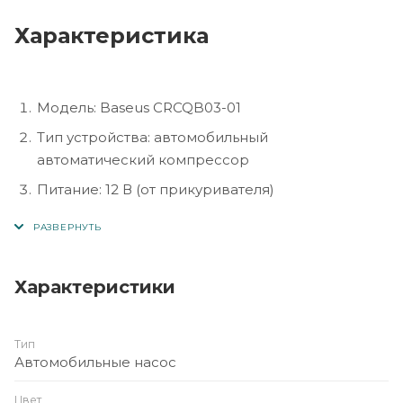
Характеристика
Модель: Baseus CRCQB03-01
Тип устройства: автомобильный
автоматический компрессор
Питание: 12 В (от прикуривателя)
Мощность: 45 Вт
Максимальное давление: 8.2 Атм (120 PSI)
Тип насоса: электрический, с автоматическим
Характеристики
отключением при достижении заданного
давления
Тип
Длина кабеля: около 3 м
Автомобильные насос
Длина шланга: около 1 м
Цвет