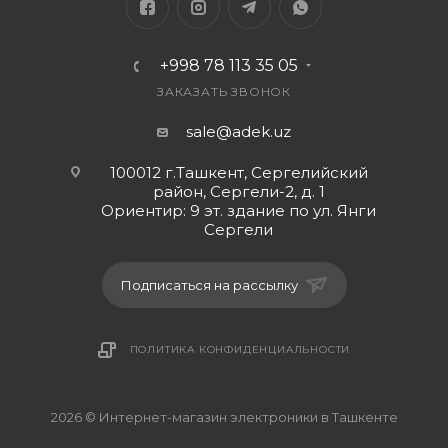
Источник
питания:Набор
+998 78 113 35 05
перезаряжаемых
аккумуляторов
ЗАКАЗАТЬ ЗВОНОК
Название
sale@adek.uz
продукта:FM/AM/SW
3 полосы
100012 г.Ташкент, Сергелийский
радио
район, Сергели-2, д. 1
Ориентир: 9 эт. здание по ул. Янги
Характеристика:СВЕТОДИОДНЫЙ
Сергели
цифровой
дисплей FM
Подписаться на рассылку
цифровое
радио
Цвет:Черный
ПОЛИТИКА КОНФИДЕНЦИАЛЬНОСТИ
Поддержка:Логос
OEM
Группа:3-
2026 © Интернет-магазин электроники в Ташкенте
полосный