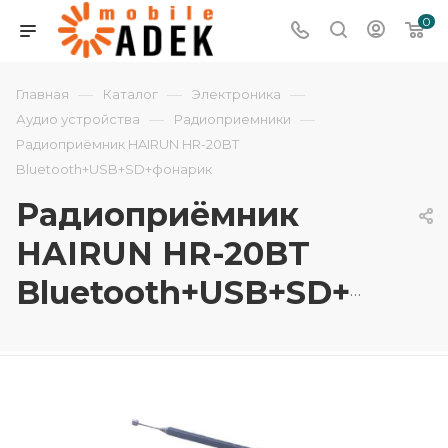
0
—
—
—
Главная
Каталог
Электроника
—
—
Аудио устройства
Радиоприемники
Радиоприёмник HAIRUN HR-20BT
Bluetooth+USB+SD+фонарик
Радиоприёмник
HAIRUN HR-20BT
Bluetooth+USB+SD+фонарик