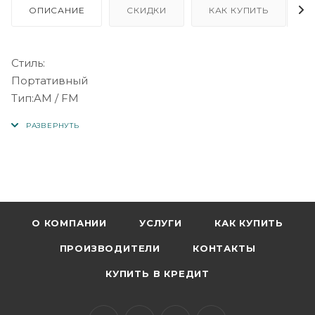
ОПИСАНИЕ
СКИДКИ
КАК КУПИТЬ
Стиль:
Портативный
Тип:AM / FM
Происхождение
товара:
Guangdong,
China
Наименование:
HAIRUN
Модели: HR-
О КОМПАНИИ
УСЛУГИ
КАК КУПИТЬ
20BT
ПРОИЗВОДИТЕЛИ
КОНТАКТЫ
Экран: Да
Функция:
КУПИТЬ В КРЕДИТ
Встроенный
динамик