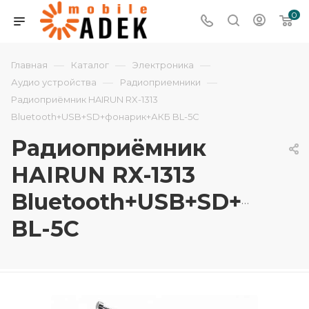
0
—
—
—
Главная
Каталог
Электроника
—
—
Аудио устройства
Радиоприемники
Радиоприёмник HAIRUN RX-1313
Bluetooth+USB+SD+фонарик+АКБ BL-5C
Радиоприёмник
HAIRUN RX-1313
Bluetooth+USB+SD+фон
BL-5C