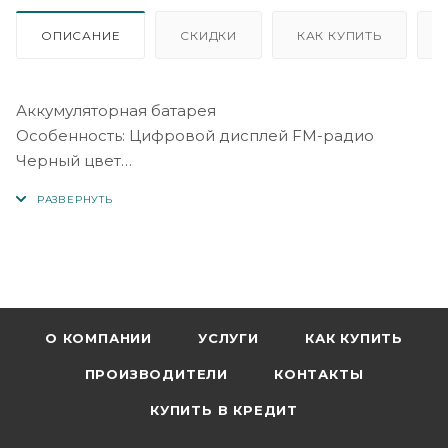
ОПИСАНИЕ
СКИДКИ
КАК КУПИТЬ
Аккумуляторная батарея
Особенность: Цифровой дисплей FM-радио
Черный цвет
Поддержка: ЛОГОТИП ОЭМ
Диапазон: 3 диапазона (FM/AM/SW)
Батарея: литиевая аккумуляторная батарея
Частота: FM 63-108 МГц/AM 522-1620 кГц/SW5.9-21,85
МГц
Материал: АБС-пластик
Function2: динамо-машина с рукояткой
О КОМПАНИИ
УСЛУГИ
КАК КУПИТЬ
Function1: Радиоприемник диапазона NOAA
ПРОИЗВОДИТЕЛИ
КОНТАКТЫ
КУПИТЬ В КРЕДИТ