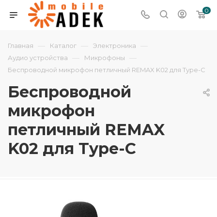
0
—
—
—
Главная
Каталог
Электроника
—
—
Аудио устройства
Микрофоны
Беспроводной микрофон петличный REMAX K02 для Type-C
Беспроводной
микрофон
петличный REMAX
K02 для Type-C