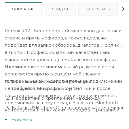
ОПИСАНИЕ
СКИДКИ
КАК КУПИТЬ
Remax K02 - Беспроводной микрофон для записи
сторис и прямых эфиров, а также идеально
подойдет для записи обзоров, диалогов и роликов
в тик ток. Профессиональный, качественный,
выносной микрофон для мобильного телефона.
В комплекте:
Приемник имеет минимальный размер и вес и
вставляется прямо в разъём мобильного
телефона. Никаких дополнительных подключений
Приемник с штекером Type-c (для
не требуется. Микрофон компактный и после
подключения к телефону)
нажатия кнопки включения синхронизируется с
Передатчик с креплением на одежду.
приемником за пару секунд. Включать Bluetooth
Кабель USB - Type-C (для зарядки передатчика)
не требуется. Нет никаких проводов. При записи
на улице шум подавляется и слышно только голос.
Ловит сигнал на расстоянии до 20 метров.