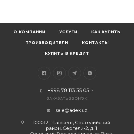
Заряжается через разъём type-С, который идет в
комплекте.
О КОМПАНИИ
УСЛУГИ
КАК КУПИТЬ
ПРОИЗВОДИТЕЛИ
КОНТАКТЫ
КУПИТЬ В КРЕДИТ
+998 78 113 35 05
ЗАКАЗАТЬ ЗВОНОК
sale@adek.uz
100012 г.Ташкент, Сергелийский
район, Сергели-2, д. 1
Ориентир: 9 эт. здание по ул. Янги