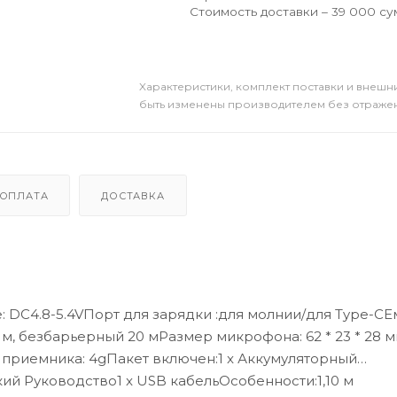
Стоимость доставки – 39 000 су
Xарактеристики, комплект поставки и внешни
быть изменены производителем без отражени
ОПЛАТА
ДОСТАВКА
: DC4.8-5.4VПорт для зарядки :для молнии/для Type-CЕ
 м, безбарьерный 20 мРазмер микрофона: 62 * 23 * 28 
с приемника: 4gПакет включен:1 x Аккумуляторный
й Руководство1 x USB кабельОсобенности:1,10 м