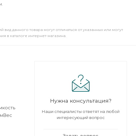
м.
й вид данного товара могут отличаться от указанных или могут
я в каталоге интернет-магазина.
Нужна консультация?
мкость
Наши специалисты ответят на любой
ммВес
интересующий вопрос
Задать вопрос