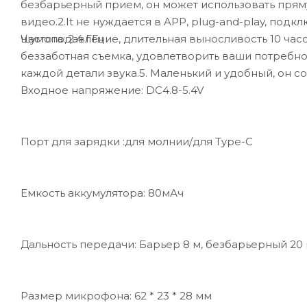
безбарьерный прием, он может использовать прям
видео.2.It не нуждается в APP, plug-and-play, по
Частота: 2.4 ГГц
шумоподавление, длительная выносливость 10 часо
беззаботная съемка, удовлетворить ваши потребнос
каждой детали звука.5. Маленький и удобный, он 
Входное напряжение: DC4.8-5.4V
Порт для зарядки :для молнии/для Type-C
Емкость аккумулятора: 80мАч
Дальность передачи: Барьер 8 м, безбарьерный 20
Размер микрофона: 62 * 23 * 28 мм