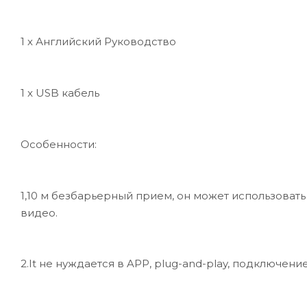
1 х Английский Руководство
1 x USB кабель
Особенности:
1,10 м безбарьерный прием, он может использоват
видео.
2.It не нуждается в APP, plug-and-play, подключен