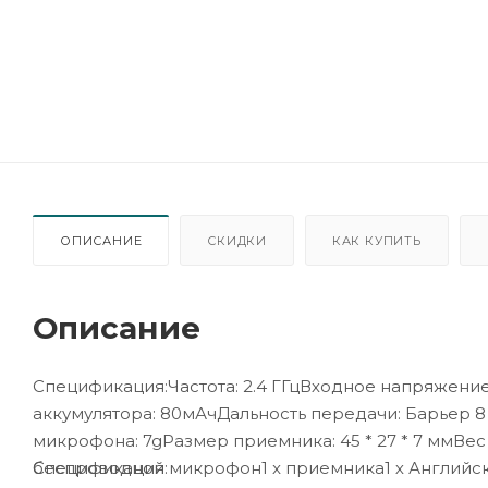
ОПИСАНИЕ
СКИДКИ
КАК КУПИТЬ
Описание
Спецификация:Частота: 2.4 ГГцВходное напряжение
аккумулятора: 80мАчДальность передачи: Барьер 8
микрофона: 7gРазмер приемника: 45 * 27 * 7 ммВе
беспроводной микрофон1 x приемника1 х Английски
Спецификация: