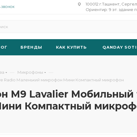
100012 г.Ташкент, Сергел
Ь ЗВОНОК
Ориентир: 9 эт. здание п
ЛОГ
БРЕНДЫ
КАК КУПИТЬ
QANDAY SOTI
—
—
ва
Микрофоны
ive Radio Маленький микрофон Мини Компактный микрофон
 M9 Lavalier Мобильный 
Мини Компактный микроф