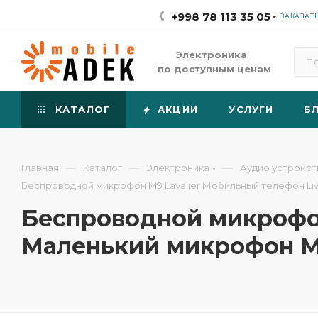
+998 78 113 35 05
ЗАКАЗАТ
Электроника
по доступным ценам
КАТАЛОГ
АКЦИИ
УСЛУГИ
Б
—
—
—
Главная
Каталог
Электроника
Аудио устройст
Беспроводной микрофон M9 Lavalier Мобильный телефон L
Беспроводной микрофон
Маленький микрофон 