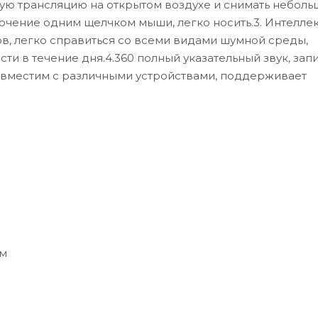
ую трансляцию на открытом воздухе и снимать неболь
дключение одним щелчком мыши, легко носить.3. Интелле
в, легко справиться со всеми видами шумной среды,
ти в течение дня.4.360 полный указательный звук, зап
совместим с различными устройствами, поддерживает
 м