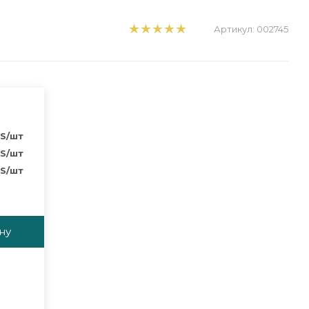
Артикул:
002745
S
/шт
S
/шт
S
/шт
ну