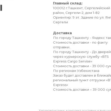
Главный склад:
100012 г.Ташкент, Сергелийский
район, Сергели-2, дом 1-82
Ориентир: 9 эт. Здание по ул. Ян
Сергели
Доставка
По городу Ташкенту - Яндекс так
Стоимость доставки - по факту
отправки.
По городу Ташкенту - До дверей
через курьерскую службу «BTS
Express Cargo Servise»
Стоимость доставки - 39 000 сум
По регионам Узбекистана
Заказ будет доставлен в ближа
региональный пункт отгрузки «B
Express»
Стоимость доставки – 39 000 су
Xарактеристики, комплект поставки и внешни