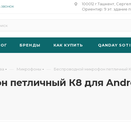
100012 г.Ташкент, Сергел
Ь ЗВОНОК
Ориентир: 9 эт. здание п
ЛОГ
БРЕНДЫ
КАК КУПИТЬ
QANDAY SOTI
—
—
ва
Микрофоны
Беспроводной микрофон петличный К8 д
 петличный К8 для Androi