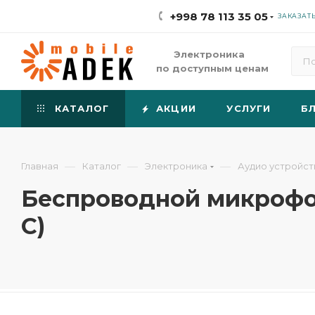
+998 78 113 35 05
ЗАКАЗАТ
Электроника
по доступным ценам
КАТАЛОГ
АКЦИИ
УСЛУГИ
Б
—
—
—
Главная
Каталог
Электроника
Аудио устройст
Беспроводной микрофон
C)