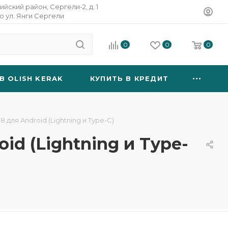
ийский район, Сергели-2, д. 1
о ул. Янги Сергели
0
0
0
B OLISH KERAK
КУПИТЬ В КРЕДИТ
ля Android (Lightning и Type-C)
d (Lightning и Type-