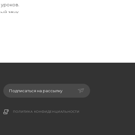
 уроков.
ый звук.
икрофона
етров при
е;
беспечит
охраняя
Подписаться на рассылку
ПОЛИТИКА КОНФИДЕНЦИАЛЬНОСТИ