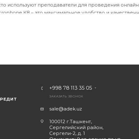
то используют преподаватели для проведения онлайн
rophone К8 – это максимальное удобство и качественн
мника (ресивера), подключаемого к смартфону и из м
 Дальность связи по радиоканалу составляет до 20 м
ь этот радиомикрофон как в помещении, так и на улиц
телефону;
ачество звукозаписи, как в домашних, так и в уличных
 используется на открытом воздухе, то ветрозащита о
х ветром. С его помощью вы уменьшите шум ветра, с
+998 78 113 35 05
ЗАКАЗАТЬ ЗВОНОК
КРЕДИТ
sale@adek.uz
100012 г.Ташкент,
Сергелийский район,
в телефон – будет мигать индикатор;
Сергели-2, д. 1
стоянно светится;