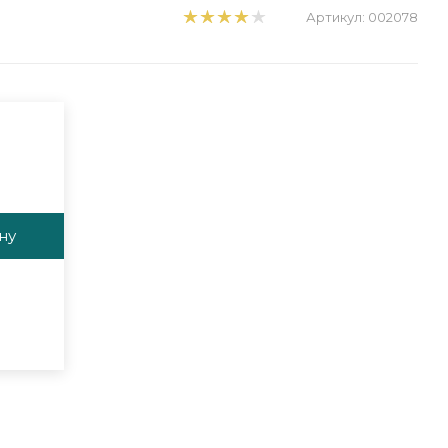
Артикул:
002078
ну