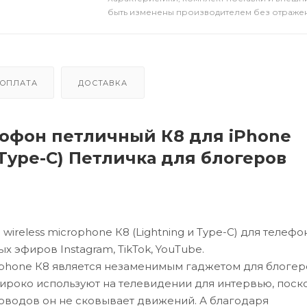
быть изменены производителем без отражени
ОПЛАТА
ДОСТАВКА
офон петличный К8 для iPhone
 Type-C) Петличка для блогеров
reless microphone К8 (Lightning и Type-C) для телефо
ых эфиров Instagram, TikTok, YouTube.
phone К8 является незаменимым гаджетом для блогер
ироко используют на телевидении для интервью, поск
роводов он не сковывает движений. А благодаря