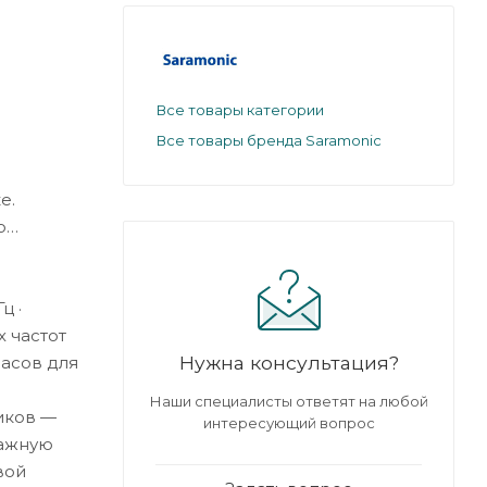
Все товары категории
Все товары бренда Saramonic
е.
о
ц ·
х частот
Нужна консультация?
часов для
Наши специалисты ответят на любой
иков —
интересующий вопрос
важную
вой