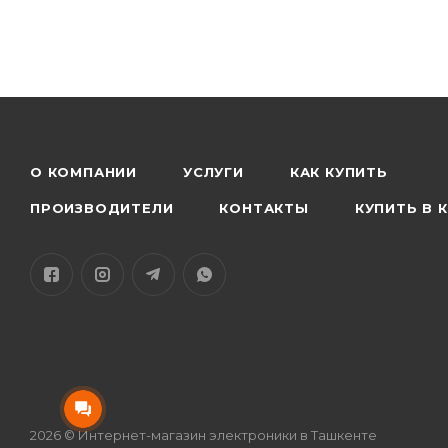
Размеры: 45 мм × 31,6 мм × 13 мм.
Рабочая температура: от 0 ℃ до + 50 ℃
Температура хранения: от -10 ℃ до + 50 ℃.
Емкость аккумулятора: 1250 мАч
Время зарядки: около 2 часов
О КОМПАНИИ
УСЛУГИ
КАК КУПИТЬ
Разъем для зарядки: порт зарядки USB-C (5 В по
ПРОИЗВОДИТЕЛИ
КОНТАКТЫ
КУПИТЬ В 
Время зарядки микрофона: 1 раз (2*TX+1*RX)
Вес: около 140 г
Размеры: 118,5 мм × 56,2 мм × 62 мм.
Рабочая температура: от 0 ℃ до + 50 ℃
Температура хранения: от -10 ℃ до + 50 ℃.
2026 © Интернет-магазин электроники в Ташкенте