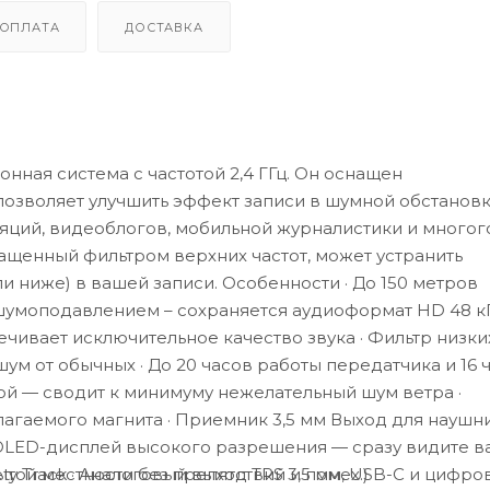
ОПЛАТА
ДОСТАВКА
нная система с частотой 2,4 ГГц. Он оснащен
зволяет улучшить эффект записи в шумной обстановк
ляций, видеоблогов, мобильной журналистики и многог
ащенный фильтром верхних частот, может устранить
ли ниже) в вашей записи. Особенности · До 150 метров
умоподавлением – сохраняется аудиоформат HD 48 кГ
чивает исключительное качество звука · Фильтр низки
й шум от обычных · До 20 часов работы передатчика и 16 
ой — сводит к минимуму нежелательный шум ветра ·
агаемого магнита · Приемник 3,5 мм Выход для наушн
 OLED-дисплей высокого разрешения — сразу видите 
ытой местности без препятствий и помех.)
ty Track · Аналоговый выход TRS 3,5 мм, USB-C и цифро