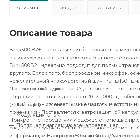
ОПИСАНИЕ
СКИДКИ
КАК КУПИТЬ
Описание товара
Blink500 B2+ — портативная беспроводная микрофо
высокоэффективным шумоподавлением, которое по
Blink500B2+ идеально подходит для прямых транс
другого. Более того, беспроводной микрофон, осн
нежелательный низкочастотный шум (75 Гц/150 Гц и
Параметры продукта
беспроводной передачи · Отдельное управление ш
Широкий частотный диапазон 20–20 000 Гц – обеспе
(75 Гц/150 Гц) – отсекает низкие частоты -частотны
Тип передачи: цифровая частота 2,4 ГГц
приемника · Поставляется с ветрозащитной капсул
Модуляция: GFSK
Прикрепите передатчик к одежде с помощью прил
Полярная диаграмма: всенаправленная
следите за звуком в режиме реального времени ·
Рабочий диапазон: до 150 м (измеряется на откр
информацию · Настройка выхода Mono/ Stereol Safe