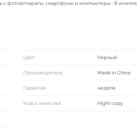
ть с фотоаппараты, смартфоны и компьютеры · В компле
 с собой
ход микрофона, усиление 0 дБ)
ита
Цвет
Черный
Производитель:
Made in China
й аккумулятор/контакты для зарядки/порт USB-C для з
Гарантия
неделя
Класс качества
Hight copy