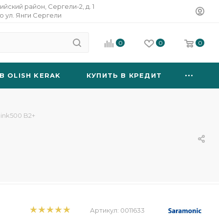
ийский район, Сергели-2, д. 1
о ул. Янги Сергели
0
0
0
B OLISH KERAK
КУПИТЬ В КРЕДИТ
ink500 B2+
Артикул:
0011633