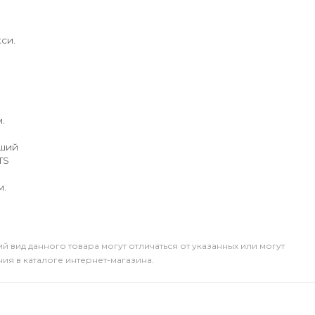
си.
.
йший
TS
м.
й вид данного товара могут отличаться от указанных или могут
я в каталоге интернет-магазина.