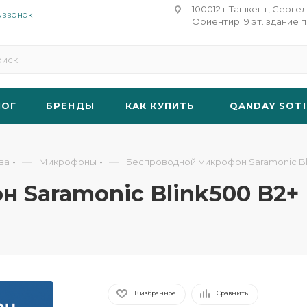
100012 г.Ташкент, Сергел
Ь ЗВОНОК
Ориентир: 9 эт. здание п
ЛОГ
БРЕНДЫ
КАК КУПИТЬ
QANDAY SOTI
—
—
ва
Микрофоны
Беспроводной микрофон Saramonic Bl
 Saramonic Blink500 B2+
В избранное
Сравнить