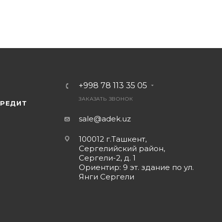
+998 78 113 35 05
стоянного тока)
ЗАКАЗАТЬ ЗВОНОК
КРЕДИТ
sale@adek.uz
100012 г.Ташкент,
Сергелийский район,
Сергели-2, д. 1
Ориентир: 9 эт. здание по ул.
Янги Сергели