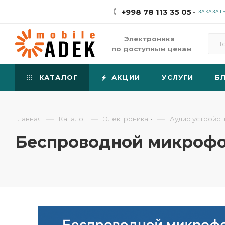
+998 78 113 35 05
ЗАКАЗАТ
Электроника
по доступным ценам
КАТАЛОГ
АКЦИИ
УСЛУГИ
Б
—
—
—
Главная
Каталог
Электроника
Аудио устройст
Беспроводной микрофон