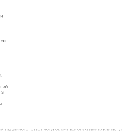
ги
си.
.
йший
TS
м.
й вид данного товара могут отличаться от указанных или могут