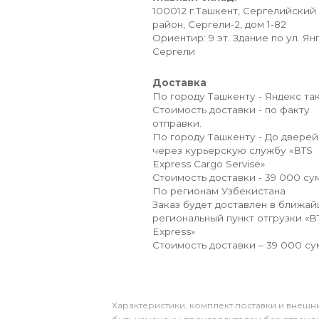
100012 г.Ташкент, Сергелийский
район, Сергели-2, дом 1-82
Ориентир: 9 эт. Здание по ул. Ян
Сергели
Доставка
По городу Ташкенту - Яндекс так
Стоимость доставки - по факту
отправки.
По городу Ташкенту - До дверей
через курьерскую службу «BTS
Express Cargo Servise»
Стоимость доставки - 39 000 сум
По регионам Узбекистана
Заказ будет доставлен в ближа
региональный пункт отгрузки «B
Express»
Стоимость доставки – 39 000 су
Xарактеристики, комплект поставки и внешни