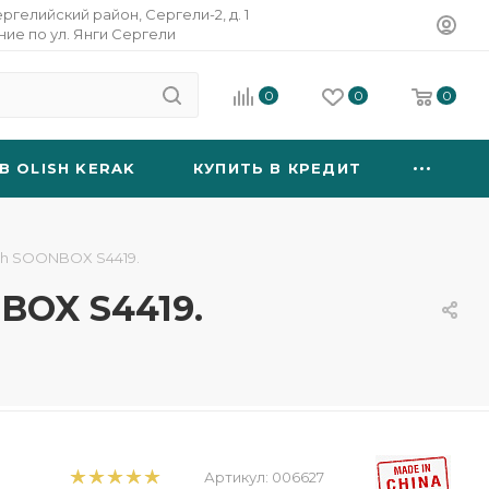
ергелийский район, Сергели-2, д. 1
ание по ул. Янги Сергели
0
0
0
B OLISH KERAK
КУПИТЬ В КРЕДИТ
th SOONBOX S4419.
BOX S4419.
Артикул:
006627