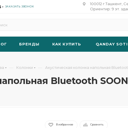
100012 г.Ташкент, С
5
ЗАКАЗАТЬ ЗВОНОК
Ориентир: 9 эт. зд
ЛОГ
БРЕНДЫ
КАК КУПИТЬ
QANDAY SOTI
—
—
ва
Колонки
Акустическая колонка напольная Bluetoo
напольная Bluetooth SOON
В избранное
Сравнить