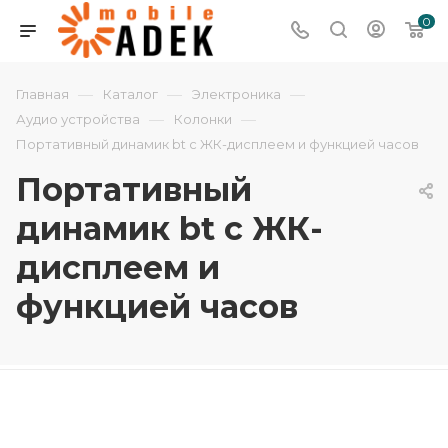
0
—
—
—
Главная
Каталог
Электроника
—
—
Аудио устройства
Колонки
Портативный динамик bt с ЖК-дисплеем и функцией часов
Портативный
динамик bt с ЖК-
дисплеем и
функцией часов