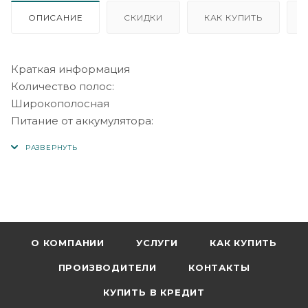
ОПИСАНИЕ
СКИДКИ
КАК КУПИТЬ
Краткая информация
Количество полос:
Широкополосная
Питание от аккумулятора:
Нет
Встроенный Микрофон:
Нет
Материал корпуса:
Пластик
Каналы:
2 (2.0)
О КОМПАНИИ
УСЛУГИ
КАК КУПИТЬ
Экран дисплея:
ПРОИЗВОДИТЕЛИ
КОНТАКТЫ
Нет
Особенность:
КУПИТЬ В КРЕДИТ