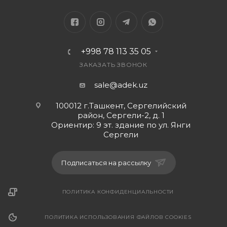
Нет
Источник питания:
Батарея, Постоянный ток
Особая характеристика:
+998 78 113 35 05
Портативный
Водостойкий:
ЗАКАЗАТЬ ЗВОНОК
Нет
sale@adek.uz
Тип динамика:
Портативный
100012 г.Ташкент, Сергелийский
Battery charging:
район, Сергели-2, д. 1
Ориентир: 9 эт. здание по ул. Янги
DC5V
Сергели
Output Power:
8W*1
Подписаться на рассылку
Product size:
165x72x65mm
CBM:
ПОЛИТИКА КОНФИДЕНЦИАЛЬНОСТИ
0.08
Battery capacity:
ПОЛИТИКА ИСПОЛЬЗОВАНИЯ ФАЙЛОВ COOKIES