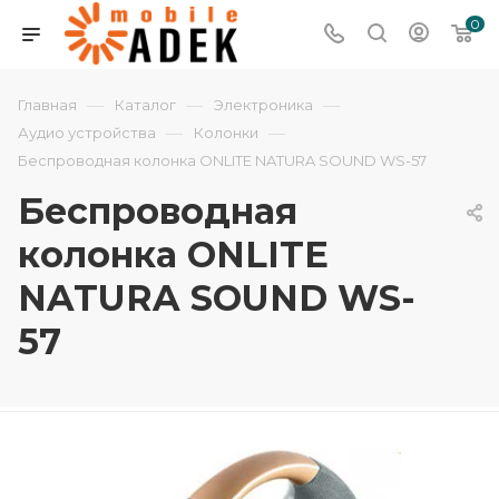
0
—
—
—
Главная
Каталог
Электроника
—
—
Аудио устройства
Колонки
Беспроводная колонка ONLITE NATURA SOUND WS-57
Беспроводная
колонка ONLITE
NATURA SOUND WS-
57