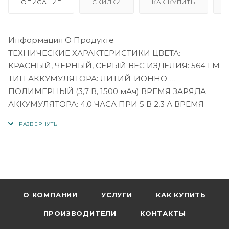
ОПИСАНИЕ
СКИДКИ
КАК КУПИТЬ
Информация О Продукте
ТЕХНИЧЕСКИЕ ХАРАКТЕРИСТИКИ ЦВЕТА:
КРАСНЫЙ, ЧЕРНЫЙ, СЕРЫЙ ВЕС ИЗДЕЛИЯ: 564 ГМ
ТИП АККУМУЛЯТОРА: ЛИТИЙ-ИОННО-
ПОЛИМЕРНЫЙ (3,7 В, 1500 мАч) ВРЕМЯ ЗАРЯДА
АККУМУЛЯТОРА: 4,0 ЧАСА ПРИ 5 В 2,3 А ВРЕМЯ
МУЗЫКАЛЬНОЙ ПЛОЩАДКИ: ДО 4 ЧАСОВ (
ЗАВИСИТ ОТ УРОВНЯ ГРОМКОСТИ И
АУДИОКОНТЕНТА) 1) БЕСПРОВОДНАЯ 4.2 2) ВХОД
USB 3) ВХОД TF 4) AUX 5) ВЫЗОВ 6) АКСЕССУАРЫ
FM: - 50 СМ ПРОВОД ЗАРЯДКИ И ПРОВОД AIX
ОБЩИЕ ХАРАКТЕРИСТИКИ: - ВЫХОДНАЯ
МОЩНОСТЬ: - ПРЕОБРАЗОВАТЕЛЬ 20 Вт :-1x70MM
О КОМПАНИИ
УСЛУГИ
КАК КУПИТЬ
ЧАСТОТНЫЙ ОТКЛИК:- 65Hz-20kHz
ПРОИЗВОДИТЕЛИ
КОНТАКТЫ
БЕСПРОВОДНАЯ СВЯЗЬ :-10M ОТНОШЕНИЕ