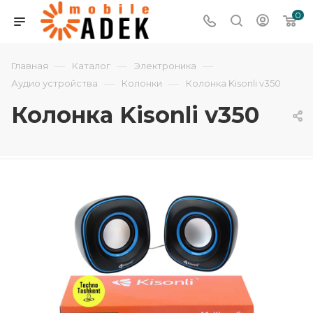
0
—
—
—
Главная
Каталог
Электроника
—
—
Аудио устройства
Колонки
Колонка Kisonli v350
Колонка Kisonli v350