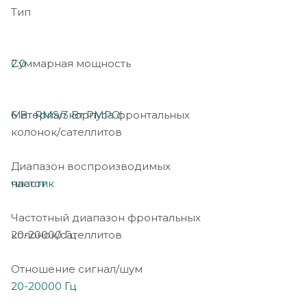
Тип
2.0
Суммарная мощность
6 Вт RMS/3 Вт PMPO
Материал корпуса фронтальных
колонок/сателлитов
Диапазон воспроизводимых
пластик
частот
Частотный диапазон фронтальных
20-20000 Гц
колонок/сателлитов
Отношение сигнал/шум
20-20000 Гц