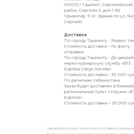
100012 г.Ташкент, Сергелийский
район, Сергели-2, дом 1-82
Ориентир: 9 эт. Здание по ул. Ян
Сергели
Доставка
По городу Ташкенту - Яндекс так
Стоимость доставки - по факту
отправки.
По городу Ташкенту - До дверей
через курьерскую службу «BTS
Express Cargo Servise»
Стоимость доставки - 39 000 сум
По регионам Узбекистана
Заказ будет доставлен в ближа
региональный пункт отгрузки «B
Express»
Стоимость доставки – 39 000 су
Xарактеристики, комплект поставки и внешни