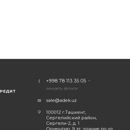
и IOS.
брать с собой.
Инструкция (на английском языке), 1 рулон термобумаг
+998 78 113 35 05
ЗАКАЗАТЬ ЗВОНОК
КРЕДИТ
sale@adek.uz
100012 г.Ташкент,
Сергелийский район,
Сергели-2, д. 1
Ориентир: 9 эт. здание по ул.