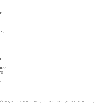
ги
си.
.
йший
TS
м.
й вид данного товара могут отличаться от указанных или могут