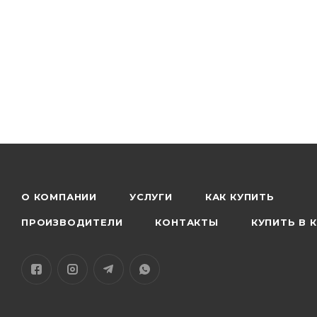
Поддерживается связь со смартфонами на Android 
Благодаря компактному размеру устройство легко 
Комплектация: Принтер, USB провод для зарядки, 
О КОМПАНИИ
УСЛУГИ
КАК КУПИТЬ
ПРОИЗВОДИТЕЛИ
КОНТАКТЫ
КУПИТЬ В 