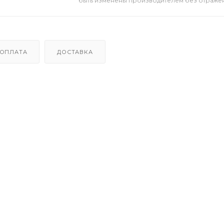
быть изменены производителем без отражени
ОПЛАТА
ДОСТАВКА
она C9 – лучший помощник для обучения и развлечени
з Bluetooth/через приложение iPrint.
ключения к смартфону.
йджи, фото, этикетки, QR-код.
ате на термобумагу.
ва и активации Bluetooth (подробнее о том, как подк
ия для термобумаги.