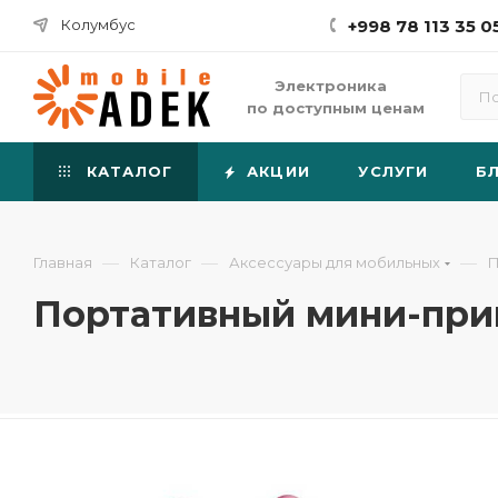
Колумбус
+998 78 113 35 0
Электроника
по доступным ценам
КАТАЛОГ
АКЦИИ
УСЛУГИ
Б
—
—
—
Главная
Каталог
Аксессуары для мобильных
П
Портативный мини-прин