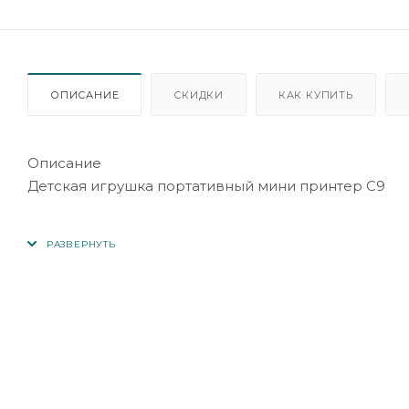
ОПИСАНИЕ
СКИДКИ
КАК КУПИТЬ
Описание
Детская игрушка портативный мини принтер C9
Минипринтер для мгновенной печати фото с телеф
Фотопринтер просто подключается к телефону чере
Портативный термопринтер предназначен для под
После этого можно печатать заметки, подсказки, бе
Документ выводится на печать в черно-белом форм
Слева на принтере есть кнопка включения устройст
к телефону в инструкции).
Справа внизу кнопка отвечает за открытие отверст