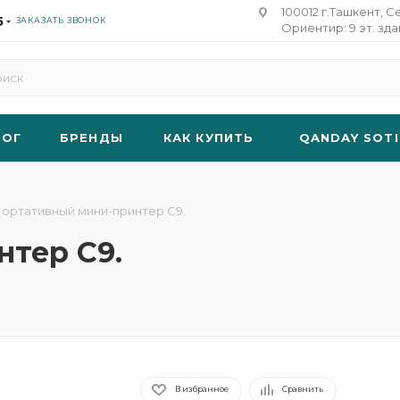
100012 г.Ташкент, С
5
ЗАКАЗАТЬ ЗВОНОК
Ориентир: 9 эт. зд
ЛОГ
БРЕНДЫ
КАК КУПИТЬ
QANDAY SOTI
ортативный мини-принтер C9.
тер C9.
В избранное
Сравнить