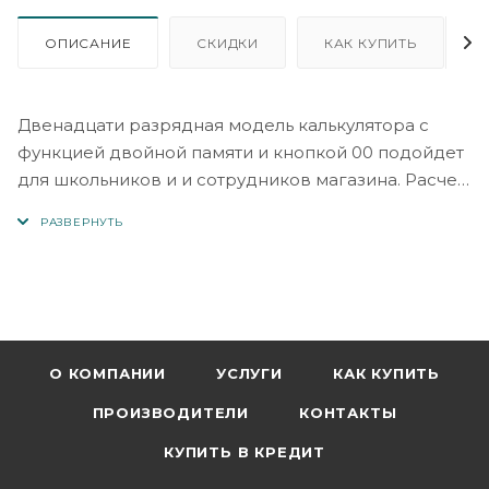
ОПИСАНИЕ
СКИДКИ
КАК КУПИТЬ
Двенадцати разрядная модель калькулятора с
функцией двойной памяти и кнопкой 00 подойдет
для школьников и и сотрудников магазина. Расчет
наценки и вычисление квадратного корня
вычисление процентов подойдет для бухгалтеров
и офисных сотрудников. Функция автоматического
выключение полезна будет как школьнику так и
продавцу. Калькулятор работает от двух
источников питания солнечной батареи и
аккумуляторной батарейки. Высококонтрастный
О КОМПАНИИ
УСЛУГИ
КАК КУПИТЬ
жидкокристаллический дисплей и пластиковый
ПРОИЗВОДИТЕЛИ
КОНТАКТЫ
эргономичный корпус позволяют брать его в
собой на объекты. А износостойкие крупные
КУПИТЬ В КРЕДИТ
кнопки станут удобными для специалистов с