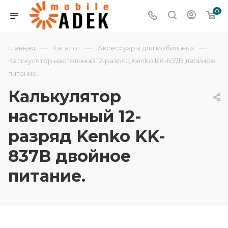
0
—
—
—
Главная
Каталог
Аксессуары для мобильных
Калькулятор настольный 12-разряд Kenko KK-837B двойное
питание.
Калькулятор
настольный 12-
разряд Kenko KK-
837B двойное
питание.