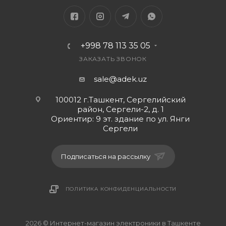
проблемами зрения. Калькулятор надежно
упакованы в картонную коробку.
Компактный размер корпуса шириной 118 мм и
+998 78 113 35 05
длинной 140 мм.
Наклон дисплея обеспечивает удобство
ЗАКАЗАТЬ ЗВОНОК
пользования и увеличенный угол обзора.
sale@adek.uz
Имеются антискользящие накладки.
100012 г.Ташкент, Сергелийский
район, Сергели-2, д. 1
Ориентир: 9 эт. здание по ул. Янги
Сергели
Подписаться на рассылку
ПОЛИТИКА КОНФИДЕНЦИАЛЬНОСТИ
2026 © Интернет-магазин электроники в Ташкенте