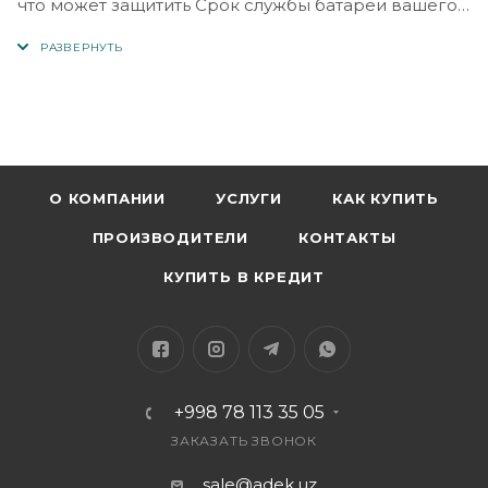
что может защитить Срок службы батареи вашего
телефона.
Радиатор работает бесшумно, что не повлияет на
воспроизведение голоса и не потревожит вас.
Изготовлен из АБС-материала, радиатор телефона
легкий и надежный в использовании.
О КОМПАНИИ
УСЛУГИ
КАК КУПИТЬ
ПРОИЗВОДИТЕЛИ
КОНТАКТЫ
КУПИТЬ В КРЕДИТ
+998 78 113 35 05
ЗАКАЗАТЬ ЗВОНОК
sale@adek.uz