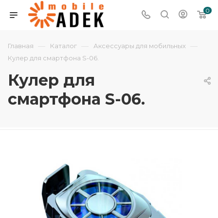
0
—
—
—
Главная
Каталог
Аксессуары для мобильных
Кулер для смартфона S-06.
Кулер для
смартфона S-06.