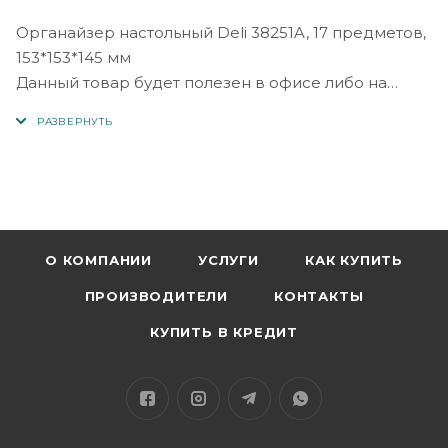
Органайзер настольный Deli 38251A, 17 предметов,
153*153*145 мм
Данный товар будет полезен в офисе либо на
рабочем месте дома, в нем можно хранить ручки,
визитки, скрепки, карандаши, степлер, скобы для
степлера и многое другое. Изготовлен данный
товар из прочного пластика который прослужит
долгое время.
О КОМПАНИИ
УСЛУГИ
КАК КУПИТЬ
ПРОИЗВОДИТЕЛИ
КОНТАКТЫ
КУПИТЬ В КРЕДИТ