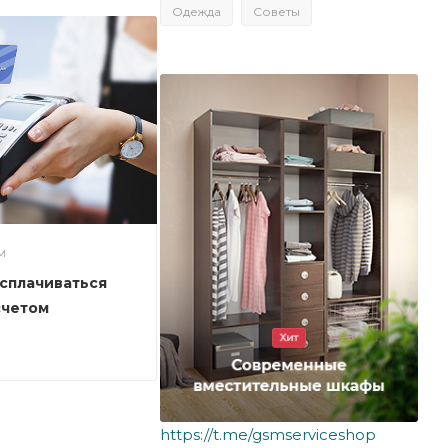
Одежда
Советы
М
сплачиваться
счетом
https://t.me/gsmserviceshop