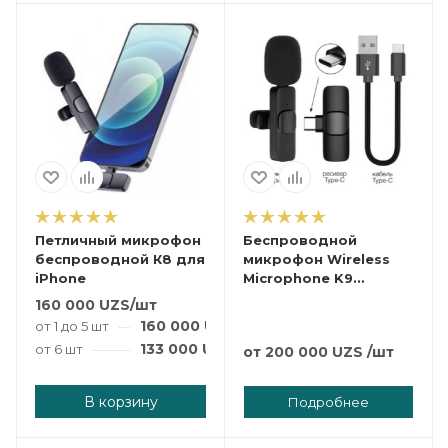
Петличный микрофон
Беспроводной
беспроводной К8 для
микрофон Wireless
iPhone
Microphone K9
Lightning для iPhone
160 000
UZS
/шт
160 000
UZS
/шт
от 1 до 5 шт
133 000
UZS
/шт
от 6 шт
от
200 000 UZS
/шт
В корзину
Подробнее