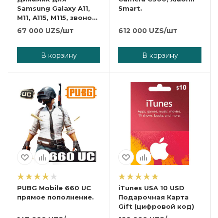
Samsung Galaxy A11,
Smart.
M11, A115, M115, звонок
в корпусе, 100%
67 000
UZS
/шт
612 000
UZS
/шт
оригинал.
В корзину
В корзину
PUBG Mobile 660 UC
iTunes USA 10 USD
прямое пополнение.
Подарочная Карта
Gift (цифровой код)