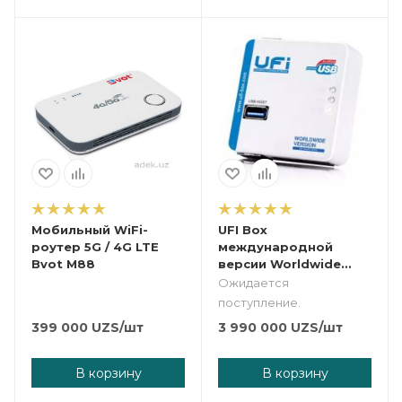
Мобильный WiFi-
UFI Box
роутер 5G / 4G LTE
международной
Bvot M88
версии Worldwide
(International)
Ожидается
поступление.
399 000
UZS
/шт
3 990 000
UZS
/шт
В корзину
В корзину