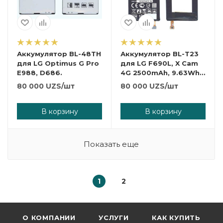
Аккумулятор BL-48TH
Аккумулятор BL-T23
для LG Optimus G Pro
для LG F690L, X Cam
E988, D686.
4G 2500mAh, 9.63Wh
3,85V.
80 000
UZS
/шт
80 000
UZS
/шт
В корзину
В корзину
Показать еще
1
2
О КОМПАНИИ
УСЛУГИ
КАК КУПИТЬ