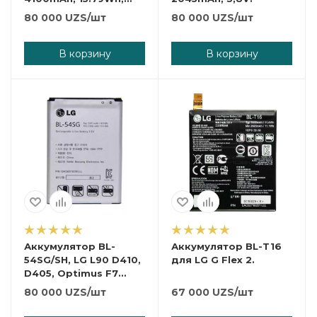
3.85V.
80 000
UZS
/шт
80 000
UZS
/шт
В корзину
В корзину
Аккумулятор BL-
Аккумулятор BL-T16
54SG/SH, LG L90 D410,
для LG G Flex 2.
D405, Optimus F7
2610 mAh.
80 000
UZS
/шт
67 000
UZS
/шт