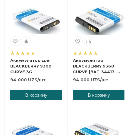
Аккумулятор для
Аккумулятор
BLACKBERRY 9300
BLACKBERRY 9360
CURVE 3G
CURVE [BAT-34413-
003], 1000 mAh
94 000
UZS
/шт
94 000
UZS
/шт
CRAFTMANN [BAT-
34413-003]
В корзину
В корзину