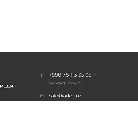
+998 78 113 35 05
ЗАКАЗАТЬ ЗВОНОК
КРЕДИТ
sale@adek.uz
100012 г.Ташкент,
Сергелийский район,
Сергели-2, д. 1
Ориентир: 9 эт. здание по ул.
Янги Сергели