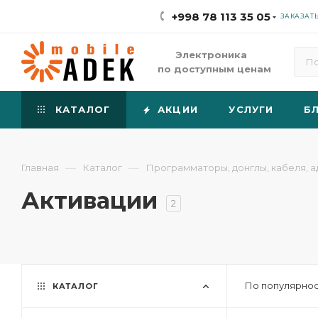
+998 78 113 35 05
ЗАКАЗАТ
Электроника
по доступным ценам
КАТАЛОГ
АКЦИИ
УСЛУГИ
Б
—
—
Главная
Каталог
Программаторы, донглы, кабеля, а
Активации
2
По популярнос
КАТАЛОГ