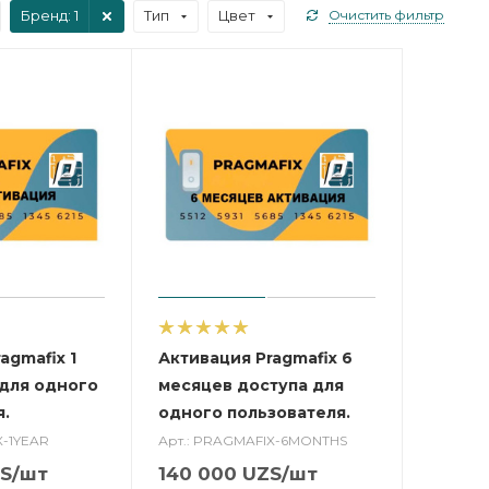
Бренд
: 1
Тип
Цвет
Очистить фильтр
agmafix 1
Активация Pragmafix 6
 для одного
месяцев доступа для
я.
одного пользователя.
X-1YEAR
Арт.: PRAGMAFIX-6MONTHS
S
/шт
140 000
UZS
/шт