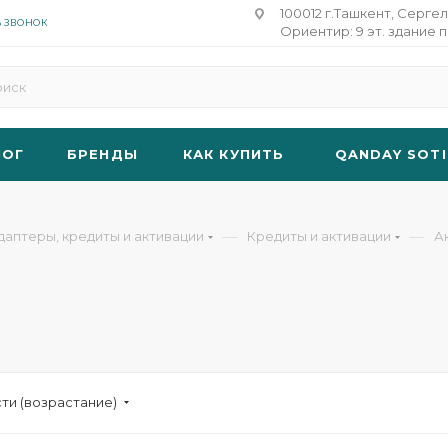
100012 г.Ташкент, Сергел
Ь ЗВОНОК
Ориентир: 9 эт. здание п
ЛОГ
БРЕНДЫ
КАК КУПИТЬ
QANDAY SOTI
—
—
даптеры, кредиты и активации
Кредиты и активации
А
ти (возрастание)