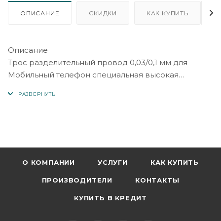
ОПИСАНИЕ
СКИДКИ
КАК КУПИТЬ
Описание
Трос разделительный провод 0,03/0,1 мм для
Мобильный телефон специальная высокая
твердость разделительная линия
1. Посылка: 1 шт./пакет
2. Не повреждает экран, легкая и экономичная
резка
3. Материал сплава углеродистой стали, уровень
износостойкости 3000-4000Mpa.
4. Различные характеристики, больше вариантов
О КОМПАНИИ
УСЛУГИ
КАК КУПИТЬ
0,03/0,04/0,02 мм, применимы ко всем видам
ПРОИЗВОДИТЕЛИ
КОНТАКТЫ
разделения ЖК-дисплея.
5. Не только подходит для прямых экранов, OLED
КУПИТЬ В КРЕДИТ
edge экраны также могут быть легко