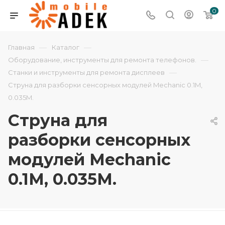
0
—
—
Главная
Каталог
—
Оборудование, инструменты для ремонта телефонов.
—
Станки и инструменты для ремонта дисплеев
Струна для разборки сенсорных модулей Mechanic 0.1M,
0.035M.
Струна для
разборки сенсорных
модулей Mechanic
0.1M, 0.035M.