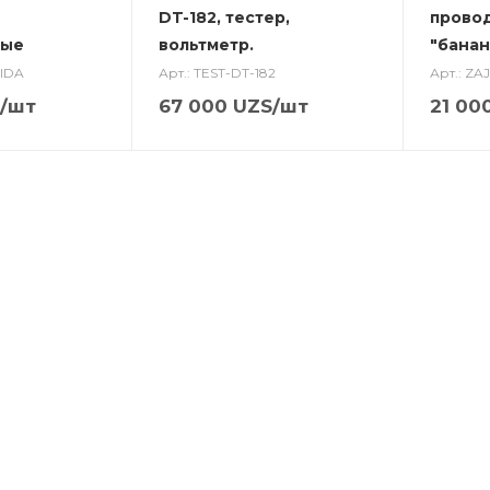
DT-182, тестер,
прово
ные
вольтметр.
"банан
IDA
Арт.: TEST-DT-182
Арт.: Z
/шт
67 000
UZS
/шт
21 00