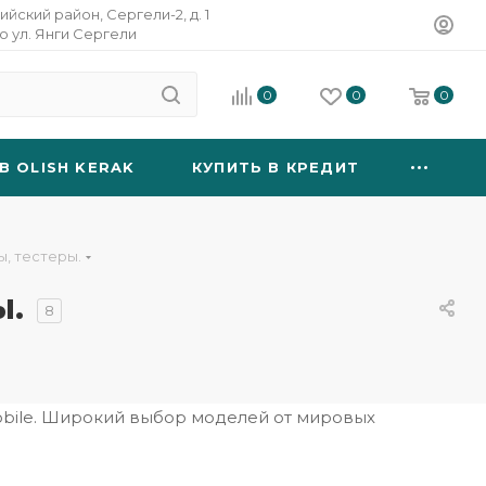
ийский район, Сергели-2, д. 1
о ул. Янги Сергели
0
0
0
B OLISH KERAK
КУПИТЬ В КРЕДИТ
, тестеры.
ы.
8
obile. Широкий выбор моделей от мировых