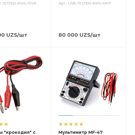
SB-TESTER-KWS-10VA
Арт.: USB-TESTER-KWS-MX17
00
UZS
/шт
80 000
UZS
/шт
 "крокодил" с
Мультиметр MF-47