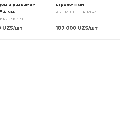
дом и разъемом
стрелочный
" 4 мм.
Арт.: MULTIMETR-MF47
AJIM-KRAKODIL
0
UZS
/шт
187 000
UZS
/шт