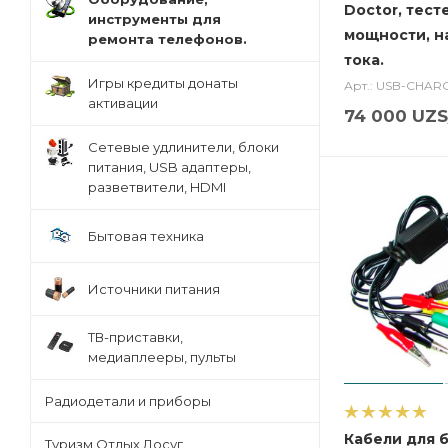
Doctor, тест
инструменты для
мощности, н
ремонта телефонов.
тока.
Игры кредиты донаты
Арт.: USB-CHA
активации
74 000
UZS
Сетевые удлинители, блоки
питания, USB адаптеры,
разветвители, HDMI
Бытовая техника
Источники питания
ТВ-приставки,
медиаплееры, пульты
Радиодетали и приборы
Кабели для 
Туризм,Отдых,Досуг