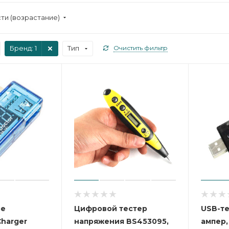
ти (возрастание)
Бренд
: 1
Тип
Очистить фильтр
ое
Цифровой тестер
USB-те
Charger
напряжения BS453095,
ампер,