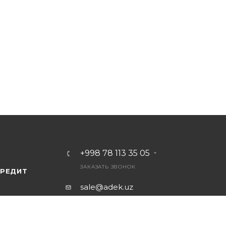
+998 78 113 35 05
ЗАКАЗАТЬ ЗВОНОК
КРЕДИТ
sale@adek.uz
100012 г.Ташкент,
Сергелийский район,