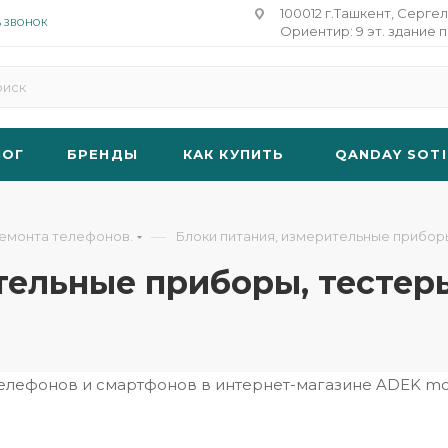
100012 г.Ташкент, Сергел
Ь ЗВОНОК
Ориентир: 9 эт. здание п
ЛОГ
БРЕНДЫ
КАК КУПИТЬ
QANDAY SOTI
—
ремонта телефонов.
Блоки питания, измерительные приборы
тельные приборы, тестер
телефонов и смартфонов в интернет-магазине ADEK m