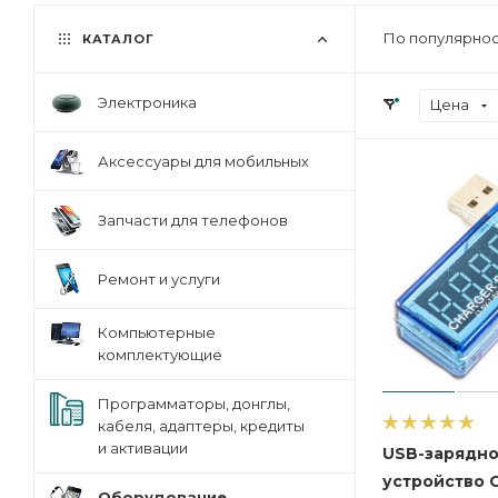
По популярнос
КАТАЛОГ
Электроника
Цена
Аксессуары для мобильных
Запчасти для телефонов
Ремонт и услуги
Компьютерные
комплектующие
Программаторы, донглы,
кабеля, адаптеры, кредиты
и активации
USB-зарядн
устройство 
Оборудование,