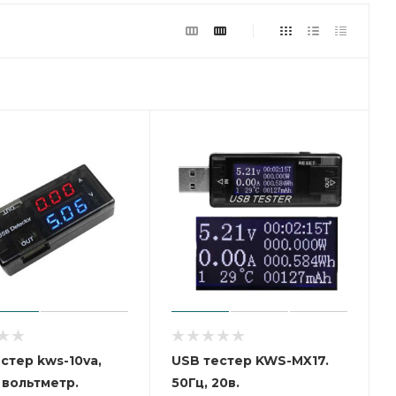
стер kws-10va,
USB тестер KWS-MX17.
 вольтметр.
50Гц, 20в.