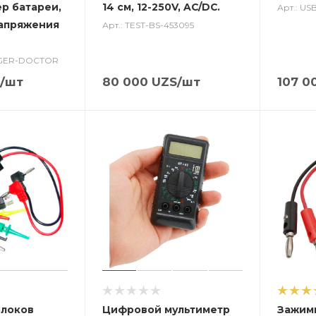
ер батареи,
14 см, 12-250V, AC/DC.
Арт.: U
апряжения
Арт.: TEST-BS-453095
RGER-DOCTOR
/шт
80 000
UZS
/шт
107 0
блоков
Цифровой мультиметр
Зажимы