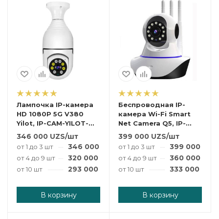
Лампочка IP-камера
Беспроводная IP-
HD 1080P 5G V380
камера Wi-Fi Smart
Yilot, IP-CAM-YILOT-
Net Camera Q5, IP-
V380
CAM-WIFI-Q5
346 000
UZS
/шт
399 000
UZS
/шт
346 000
UZS
/шт
399 000
UZS
от 1 до 3 шт
от 1 до 3 шт
320 000
UZS
/шт
360 000
UZS
от 4 до 9 шт
от 4 до 9 шт
293 000
UZS
/шт
333 000
UZS
от 10 шт
от 10 шт
В корзину
В корзину