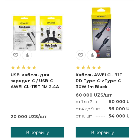
USB-кабель для
Кабель AWEI CL-71T
зарядки C / USB-C
PD Type-C->Type-C
AWEI CL-115T 1M 2.4A
30W 1m Black
60 000
UZS
/шт
60 000
UZS
/
от 1 до 3 шт
56 000
UZS
/
от 4 до 9 шт
54 000
UZS
/
от 10 шт
20 000
UZS
/шт
В корзину
В корзину