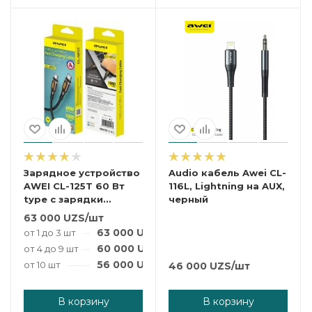
Зарядное устройство
Audio кабель Awei CL-
AWEI CL-125T 60 Вт
116L, Lightning на AUX,
type c зарядки
черный
телефона Xiaomi
63 000
UZS
/шт
Laptop Usb Type c к
63 000
UZS
/шт
от 1 до 3 шт
type c PD
60 000
UZS
/шт
от 4 до 9 шт
56 000
UZS
/шт
от 10 шт
46 000
UZS
/шт
В корзину
В корзину